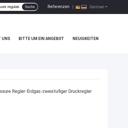
Referenzen
|
German
Suche
T UNS
BITTE UM EIN ANGEBOT
NEUIGKEITEN
ssure Regler-Erdgas-zweistufiger Druckregler