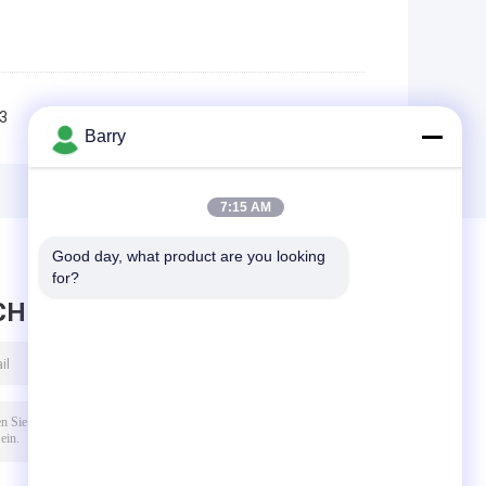
3
4
>>
>|
Barry
7:15 AM
Good day, what product are you looking 
for?
CHRICHT HINTERLASSEN