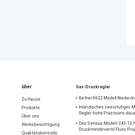
über
Gas-Druckregler
Bethel R622 Modell Niederdr
Zu Hause
Inländisches zweistufiges M
Produkte
Regler-hohe Präzisions-dau
Über uns
Gusskörper Sensus 496
Des Sensus-Modell-243-12 
Werksbesichtigung
Druckminderventil Fluss-Pro
Qualitätskontrolle