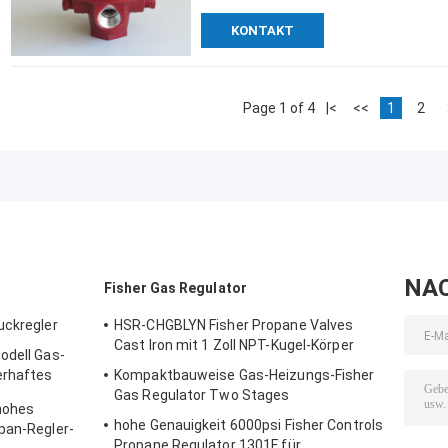
KONTAKT
Page 1 of 4
|<
<<
1
2
NA
Fisher Gas Regulator
uckregler
HSR-CHGBLYN Fisher Propane Valves
Cast Iron mit 1 Zoll NPT-Kugel-Körper
odell Gas-
erhaftes
Kompaktbauweise Gas-Heizungs-Fisher
Gas Regulator Two Stages
hohes
hohe Genauigkeit 6000psi Fisher Controls
pan-Regler-
Propane Regulator 1301F für