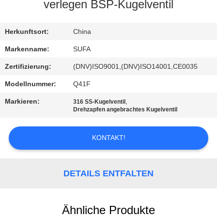
verlegen BSP-Kugelventil
KONTAKT
MIT
Herkunftsort:
China
UNS
Markenname:
SUFA
Zertifizierung:
(DNV)ISO9001,(DNV)ISO14001,CE0035
NEUIGKEITEN
Modellnummer:
Q41F
Markieren:
,
316 SS-Kugelventil
BITTE UM
Drehzapfen angebrachtes Kugelventil
EIN
KONTAKT!
ANGEBOT
SITEMAP
DETAILS ENTFALTEN
DATENSCHUTZERKLÄRUNG
Ähnliche Produkte