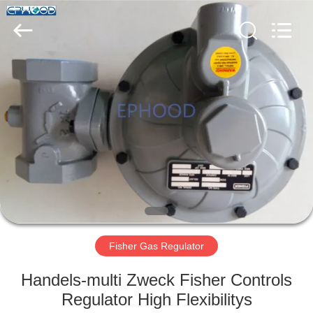
Ephood
Automation
Equipment
Co.,
Ltd..
All
Rights
Reserved.
ZU
HAUSE
PRODUKTE
ÜBER
UNS
WERKSBESICHTIGUNG
Fisher Gas Regulator
Handels-multi Zweck Fisher Controls
QUALITÄTSKONTROLLE
Regulator High Flexibilitys