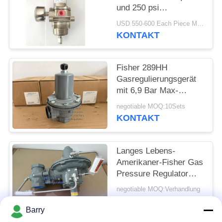
und 250 psi
Einlassdruck für
USD 550-600 Each Piece MOQ:10sets
Offshore-Anwendungen
KONTAKT
Fisher 289HH
Gasregulierungsgerät
mit 6,9 Bar Max-
Eingangsdruck 45-75
negotiable MOQ:10Sets
psi Federbereich und
KONTAKT
Nitril-Diaphragma
Langes Lebens-
Amerikaner-Fisher Gas
Pressure Regulator
For-Feuer-u. -gas-
negotiable MOQ:Verhandlung
Systeme 299H
KONTAKT
Barry