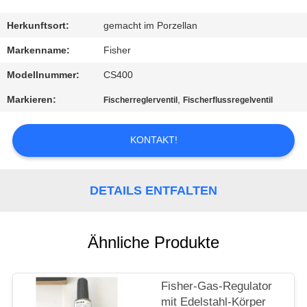
KONTAKT
Herkunftsort:
gemacht im Porzellan
MIT
Markenname:
Fisher
UNS
Modellnummer:
CS400
Markieren:
,
Fischerreglerventil
Fischerflussregelventil
NEUIGKEITEN
KONTAKT!
BITTE UM
EIN
DETAILS ENTFALTEN
ANGEBOT
Ähnliche Produkte
SITEMAP
DATENSCHUTZERKLÄRUNG
Fisher-Gas-Regulator
mit Edelstahl-Körper