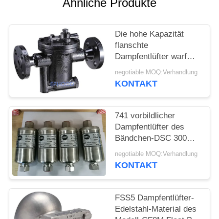
Ähnliche Produkte
Die hohe Kapazität
flanschte
Dampfentlüfter warf
dauerhafte
negotiable MOQ:Verhandlung
Stahlkorrosionsbeständigkei
KONTAKT
umwandelte Eimer-Art
741 vorbildlicher
Dampfentlüfter des
Bändchen-DSC 300
Grad Temp-beständiger
negotiable MOQ:Verhandlung
völlig Siegelentwurf
KONTAKT
FSS5 Dampfentlüfter-
Edelstahl-Material des