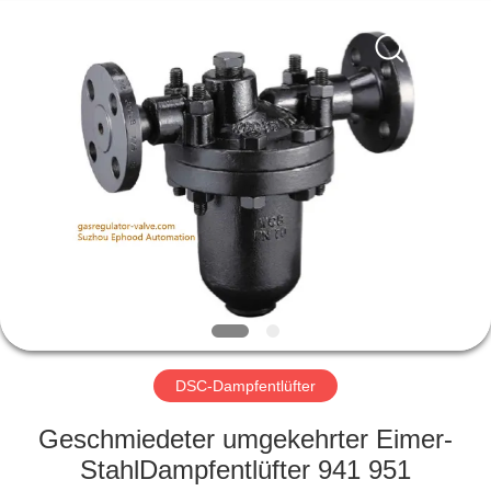
Ephood
Automation
Equipment
Co.,
Ltd..
All
Rights
Reserved.
ZU
HAUSE
PRODUKTE
ÜBER
UNS
WERKSBESICHTIGUNG
DSC-Dampfentlüfter
Geschmiedeter umgekehrter Eimer-
QUALITÄTSKONTROLLE
StahlDampfentlüfter 941 951