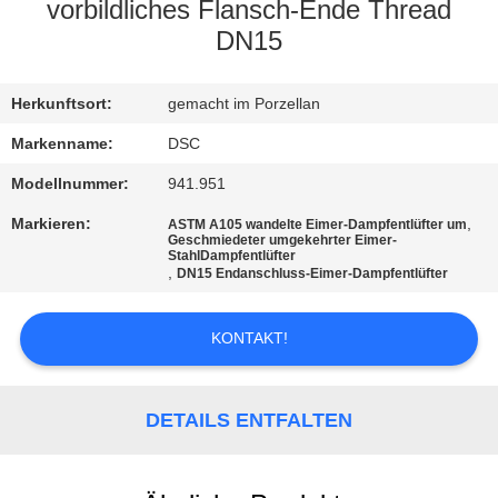
vorbildliches Flansch-Ende Thread
KONTAKT
DN15
MIT
Herkunftsort:
gemacht im Porzellan
UNS
Markenname:
DSC
NEUIGKEITEN
Modellnummer:
941.951
Markieren:
,
ASTM A105 wandelte Eimer-Dampfentlüfter um
Geschmiedeter umgekehrter Eimer-
BITTE UM
StahlDampfentlüfter
,
DN15 Endanschluss-Eimer-Dampfentlüfter
EIN
ANGEBOT
KONTAKT!
SITEMAP
DETAILS ENTFALTEN
DATENSCHUTZERKLÄRUNG