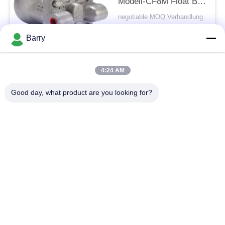
Modell-CF8M Float Ball
Type
negotiable MOQ:Verhandlung
KONTAKT
Barry
Beliebte Kategorien
Alle
4:24 AM
Good day, what product are you looking for?
Gas-Druckregler
Fisher Gas Regulator
Differenzdruckgeber
DSC-Dampfentlüfter
Edelstahl-Kugelventil
Wasserschieber
Edelstahlkugelventil
WasserDrosselventil