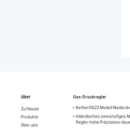
über
Gas-Druckregler
Bethel R622 Modell Niederdr
Zu Hause
Inländisches zweistufiges M
Produkte
Regler-hohe Präzisions-dau
Über uns
Gusskörper Sensus 496