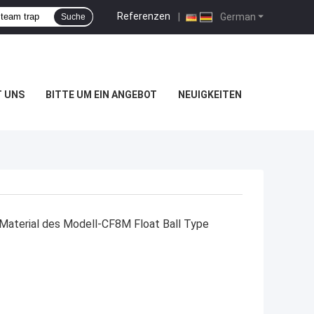
Referenzen
|
German
Suche
T UNS
BITTE UM EIN ANGEBOT
NEUIGKEITEN
Material des Modell-CF8M Float Ball Type