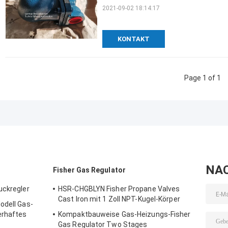
2021-09-02 18:14:17
KONTAKT
Page 1 of 1
NA
Fisher Gas Regulator
uckregler
HSR-CHGBLYN Fisher Propane Valves
Cast Iron mit 1 Zoll NPT-Kugel-Körper
odell Gas-
erhaftes
Kompaktbauweise Gas-Heizungs-Fisher
Gas Regulator Two Stages