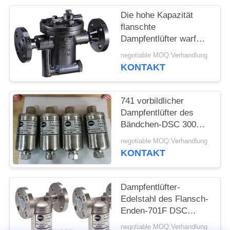
Die hohe Kapazität
flanschte
Dampfentlüfter warf
dauerhafte
negotiable MOQ:Verhandlung
Stahlkorrosionsbeständigkei
KONTAKT
umwandelte Eimer-Art
741 vorbildlicher
Dampfentlüfter des
Bändchen-DSC 300
Grad Temp-beständiger
negotiable MOQ:Verhandlung
völlig Siegelentwurf
KONTAKT
Dampfentlüfter-
Edelstahl des Flansch-
Enden-701F DSC
umgewandelt für
negotiable MOQ:Verhandlung