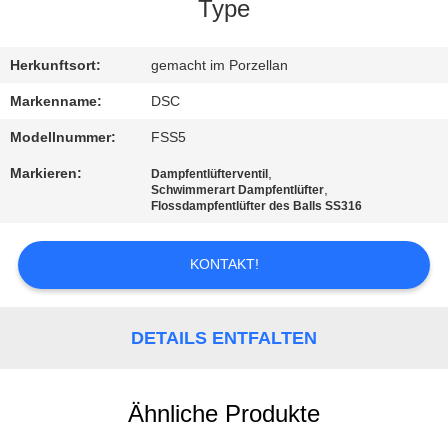
Type
KONTAKT
MIT
Herkunftsort:
gemacht im Porzellan
UNS
Markenname:
DSC
Modellnummer:
FSS5
NEUIGKEITEN
Markieren:
,
Dampfentlüfterventil
,
Schwimmerart Dampfentlüfter
Flossdampfentlüfter des Balls SS316
BITTE UM
EIN
KONTAKT!
ANGEBOT
DETAILS ENTFALTEN
SITEMAP
Ähnliche Produkte
DATENSCHUTZERKLÄRUNG