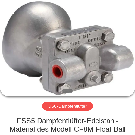
Ephood
Automation
Equipment
Co.,
Ltd..
All
Rights
Reserved.
ZU
HAUSE
PRODUKTE
ÜBER
UNS
WERKSBESICHTIGUNG
DSC-Dampfentlüfter
FSS5 Dampfentlüfter-Edelstahl-
QUALITÄTSKONTROLLE
Material des Modell-CF8M Float Ball