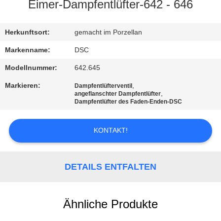
Eimer-Dampfentlüfter-642 - 646
KONTAKT
MIT
Herkunftsort:
gemacht im Porzellan
UNS
Markenname:
DSC
Modellnummer:
642.645
NEUIGKEITEN
Markieren:
,
Dampfentlüfterventil
,
angeflanschter Dampfentlüfter
Dampfentlüfter des Faden-Enden-DSC
BITTE UM
EIN
KONTAKT!
ANGEBOT
DETAILS ENTFALTEN
SITEMAP
Ähnliche Produkte
DATENSCHUTZERKLÄRUNG