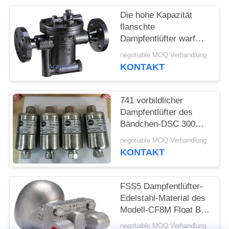
Die hohe Kapazität
flanschte
Dampfentlüfter warf
dauerhafte
negotiable MOQ:Verhandlung
Stahlkorrosionsbeständigkei
KONTAKT
umwandelte Eimer-Art
741 vorbildlicher
Dampfentlüfter des
Bändchen-DSC 300
Grad Temp-beständiger
negotiable MOQ:Verhandlung
völlig Siegelentwurf
KONTAKT
FSS5 Dampfentlüfter-
Edelstahl-Material des
Modell-CF8M Float Ball
Type
negotiable MOQ:Verhandlung