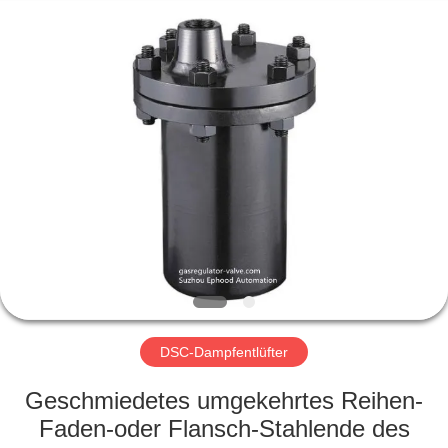
Ephood
Automation
Equipment
Co.,
Ltd..
All
Rights
Reserved.
ZU
HAUSE
PRODUKTE
ÜBER
UNS
WERKSBESICHTIGUNG
DSC-Dampfentlüfter
Geschmiedetes umgekehrtes Reihen-
QUALITÄTSKONTROLLE
Faden-oder Flansch-Stahlende des