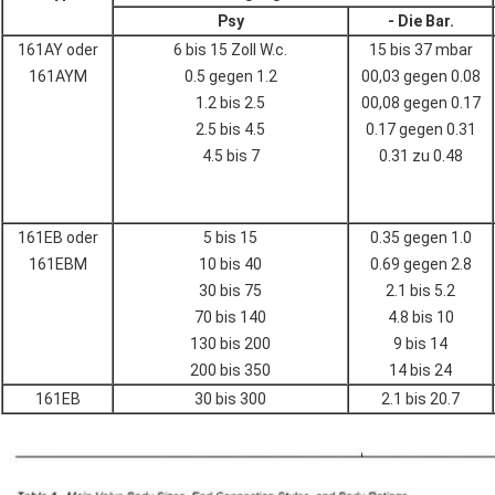
Psy
- Die Bar.
161AY oder
6 bis 15 Zoll W.c.
15 bis 37 mbar
161AYM
0.5 gegen 1.2
00,03 gegen 0.08
1.2 bis 2.5
00,08 gegen 0.17
2.5 bis 4.5
0.17 gegen 0.31
4.5 bis 7
0.31 zu 0.48
161EB oder
5 bis 15
0.35 gegen 1.0
161EBM
10 bis 40
0.69 gegen 2.8
30 bis 75
2.1 bis 5.2
70 bis 140
4.8 bis 10
130 bis 200
9 bis 14
200 bis 350
14 bis 24
161EB
30 bis 300
2.1 bis 20.7