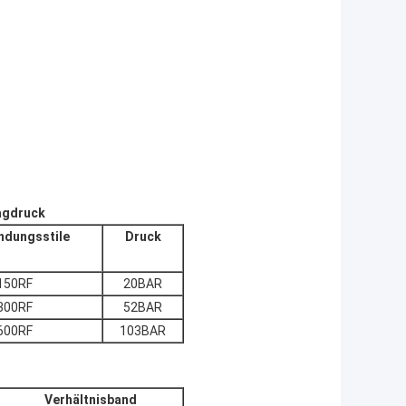
ragdruck
ndungsstile
Druck
150RF
20BAR
300RF
52BAR
600RF
103BAR
Verhältnisband