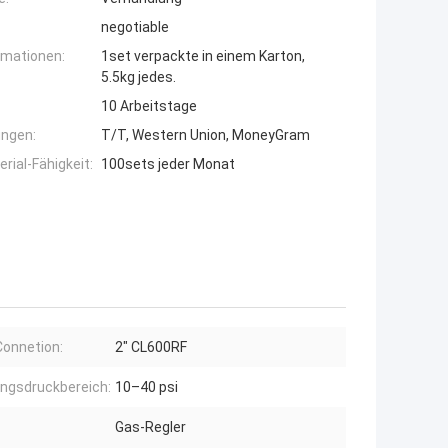
negotiable
rmationen:
1set verpackte in einem Karton,
5.5kg jedes.
10 Arbeitstage
ngen:
T/T, Western Union, MoneyGram
ial-Fähigkeit:
100sets jeder Monat
Connetion:
2" CL600RF
ngsdruckbereich:
10–40 psi
Gas-Regler