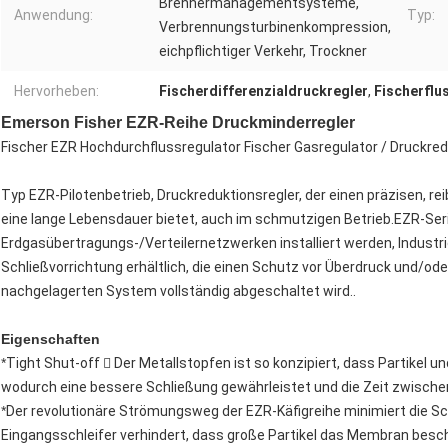
Brennermanagementsysteme,
Anwendung:
Typ:
Verbrennungsturbinenkompression,
eichpflichtiger Verkehr, Trockner
Hervorheben:
Fischerdifferenzialdruckregler
,
Fischerflu
Emerson Fisher EZR-Reihe Druckminderregler
Fischer EZR Hochdurchflussregulator Fischer Gasregulator / Druckred
Typ EZR-Pilotenbetrieb, Druckreduktionsregler, der einen präzisen, re
eine lange Lebensdauer bietet, auch im schmutzigen Betrieb.EZR-Se
Erdgasübertragungs-/Verteilernetzwerken installiert werden, Industr
Schließvorrichtung erhältlich, die einen Schutz vor Überdruck und/od
nachgelagerten System vollständig abgeschaltet wird..
Eigenschaften
*
Tight Shut-off  Der Metallstopfen ist so konzipiert, dass Partikel
wodurch eine bessere Schließung gewährleistet und die Zeit zwischen
*
Der revolutionäre Strömungsweg der EZR-Käfigreihe minimiert die S
Eingangsschleifer verhindert, dass große Partikel das Membran besc