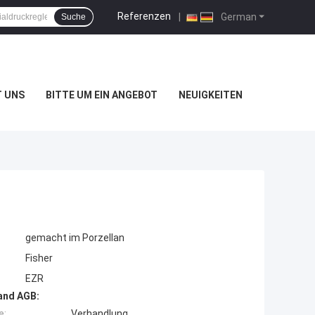
Referenzen
|
German
Suche
T UNS
BITTE UM EIN ANGEBOT
NEUIGKEITEN
gemacht im Porzellan
Fisher
EZR
and AGB:
e:
Verhandlung