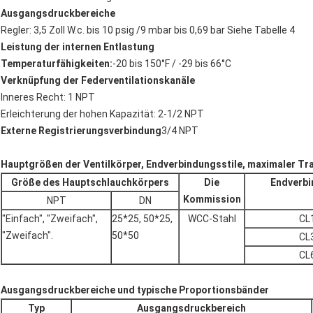
Ausgangsdruckbereiche
Regler: 3,5 Zoll W.c. bis 10 psig /9 mbar bis 0,69 bar Siehe Tabelle 4
Leistung der internen Entlastung
Temperaturfähigkeiten:
-20 bis 150°F / -29 bis 66°C
Verknüpfung der Federventilationskanäle
Inneres Recht: 1 NPT
Erleichterung der hohen Kapazität: 2-1/2 NPT
Externe Registrierungsverbindung
3/4 NPT
Hauptgrößen der Ventilkörper, Endverbindungsstile, maximaler T
Größe des Hauptschlauchkörpers
Die
Endverbi
Kommission
NPT
DN
"Einfach", "Zweifach",
25*25, 50*25,
WCC-Stahl
CL
"Zweifach".
50*50
CL
CL
Ausgangsdruckbereiche und typische Proportionsbänder
Typ
Ausgangsdruckbereich