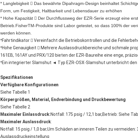
* Langlebigkeit  Das bewährte Dipahragm-Design beinhaltet Schicht
Form, um Festigkeit, Haltbarkeit und Lebensdauer zu erhöhen
* Hohe Kapazität  Der Durchflussweg der EZR-Serie erzeugt eine erst
Betrieb.FisherTM-Produkte sind Labor getestet, so dass 100% der veröf
werden können.
*
Fahrtindikator  Vereinfacht die Betriebskontrollen und die Fehler
*
Hohe Genauigkeit  Mehrere Auslassdruckbereiche und schmale propo
161EB, 161AY und PRX/120 bieten der EZR-Baureihe eine enge, präzis
*
Ein integrierter Slamshut ◄ Typ EZR-OSX-Slamshut unterbricht den G
Spezifikationen
Verfügbare Konfigurationen
Siehe Tabelle 1
Körpergrößen, Material, Endverbindung und Druckbewertung
Siehe Tabelle 2
Maximaler Einlassdruck:
Notfall: 175 psig / 12,1 bar,Betrieb: Siehe Tab
Maximaler Auslassdruck
:
Notfall: 15 psig / 1,0 bar;Um Schäden an inneren Teilen zu vermeiden: 3
Auslassdruckeinstellung