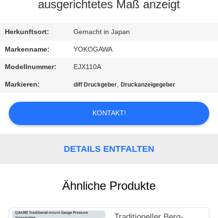
ausgerichtetes Maß anzeigt
KONTAKT
MIT
Herkunftsort:
Gemacht in Japan
UNS
Markenname:
YOKOGAWA
Modellnummer:
EJX110A
NEUIGKEITEN
Markieren:
,
diff Druckgeber
Druckanzeigegeber
BITTE UM
KONTAKT!
EIN
ANGEBOT
DETAILS ENTFALTEN
SITEMAP
Ähnliche Produkte
DATENSCHUTZERKLÄRUNG
Traditioneller Berg-