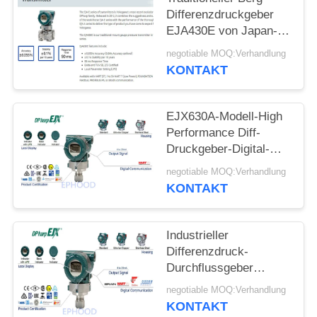
Differenzdruckgeber
EJA430E von Japan-
Vorlage
negotiable MOQ:Verhandlung
KONTAKT
EJX630A-Modell-High
Performance Diff-
Druckgeber-Digital-
Druckgeber
negotiable MOQ:Verhandlung
KONTAKT
Industrieller
Differenzdruck-
Durchflussgeber
EJX530A mit genauem
negotiable MOQ:Verhandlung
Maß
KONTAKT