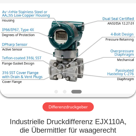
Ephood
Automation
Equipment
Co.,
Ltd..
All
Rights
Reserved.
ZU
HAUSE
PRODUKTE
ÜBER
UNS
WERKSBESICHTIGUNG
Differenzdruckgeber
Industrielle Druckdifferenz EJX110A,
QUALITÄTSKONTROLLE
die Übermittler für waagerecht