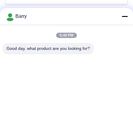
Barry
Beliebte Kategorien
Alle
5:40 PM
Gas-Druckregler
Fisher Gas Regulator
Good day, what product are you looking for?
Differenzdruckgeber
DSC-Dampfentlüfter
Edelstahl-Kugelventil
Wasserschieber
Edelstahlkugelventil
WasserDrosselventil
Unterzeichnen