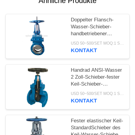
Ähnliche Produkte
Doppelter Flansch-
Wasser-Schieber-
handbetriebener
Edelstahl-Messer-
USD 50~500/SET MOQ:1 Satz
Schieber
KONTAKT
Handrad ANSI-Wasser
2 Zoll-Schieber-fester
Keil-Schieber-
Handbetrieb
USD 50~500/SET MOQ:1 Satz
KONTAKT
Fester elastischer Keil-
StandardSchieber des
Keil-Wasser-Schieber-