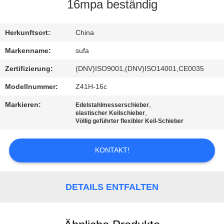
16mpa beständig
KONTAKT
MIT
Herkunftsort:
China
UNS
Markenname:
sufa
Zertifizierung:
(DNV)ISO9001,(DNV)ISO14001,CE0035
NEUIGKEITEN
Modellnummer:
Z41H-16c
Markieren:
,
Edelstahlmesserschieber
BITTE UM
,
elastischer Keilschieber
Völlig geführter flexibler Keil-Schieber
EIN
ANGEBOT
KONTAKT!
SITEMAP
DETAILS ENTFALTEN
DATENSCHUTZERKLÄRUNG