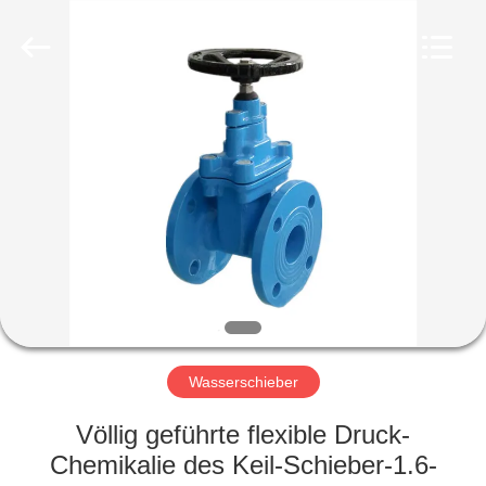
Ephood
Automation
Equipment
Co.,
Ltd..
All
Rights
Reserved.
ZU
HAUSE
PRODUKTE
ÜBER
UNS
WERKSBESICHTIGUNG
Wasserschieber
Völlig geführte flexible Druck-
QUALITÄTSKONTROLLE
Chemikalie des Keil-Schieber-1.6-