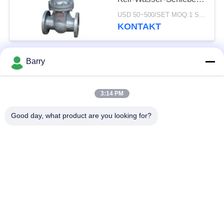
DN15-1000
USD 50~500/SET MOQ:1 Satz
KONTAKT
Barry
Beliebte Kategorien
Alle
3:14 PM
Gas-Druckregler
Fisher Gas Regulator
Good day, what product are you looking for?
Differenzdruckgeber
DSC-Dampfentlüfter
Edelstahl-Kugelventil
Wasserschieber
Edelstahlkugelventil
WasserDrosselventil