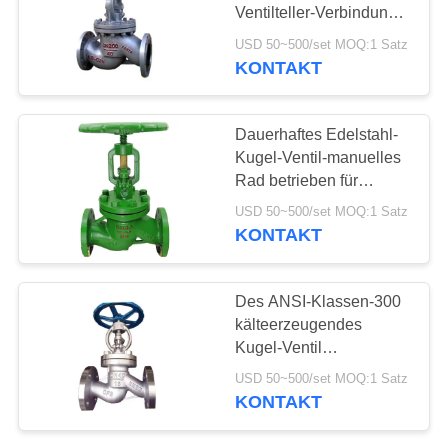
Ventilteller-Verbindung
verlegtes Kugel-Ventil
USD 50~500/set MOQ:1 Satz
KONTAKT
Dauerhaftes Edelstahl-
Kugel-Ventil-manuelles
Rad betrieben für
Wasser-Dampf
USD 50~500/set MOQ:1 Satz
KONTAKT
Des ANSI-Klassen-300
kälteerzeugendes
Kugel-Ventil
Steuergebrüll-
USD 50~500/set MOQ:1 Satz
Dichtungs-Kugel-Ventil-
KONTAKT
SS 304