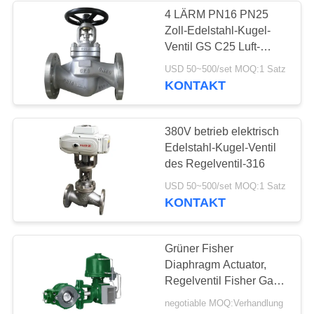
4 LÄRM PN16 PN25
Zoll-Edelstahl-Kugel-
Ventil GS C25 Luft-
Dampf-Balg-Dichtung
USD 50~500/set MOQ:1 Satz
KONTAKT
380V betrieb elektrisch
Edelstahl-Kugel-Ventil
des Regelventil-316
USD 50~500/set MOQ:1 Satz
KONTAKT
Grüner Fisher
Diaphragm Actuator,
Regelventil Fisher Gas
Regulators V250
negotiable MOQ:Verhandlung