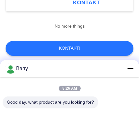
KONTAKT
No more things
KONTAKT!
Barry
Beliebte Kategorien
Alle
8:26 AM
Gas-Druckregler
Fisher Gas Regulator
Good day, what product are you looking for?
Differenzdruckgeber
DSC-Dampfentlüfter
Edelstahl-Kugelventil
Wasserschieber