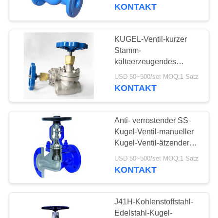
KONTAKT
KONTAKT
MIT
KUGEL-Ventil-kurzer
UNS
Stamm-
kälteerzeugendes
System DN40
NEUIGKEITEN
USD 50~500/set MOQ:1 Satz
CryogenicStainless
KONTAKT
Stahl
BITTE UM
Anti- verrostender SS-
EIN
Kugel-Ventil-manueller
ANGEBOT
Kugel-Ventil-ätzender
Widerstand
USD 50~500/set MOQ:1 Satz
KONTAKT
SITEMAP
DATENSCHUTZERKLÄRUNG
J41H-Kohlenstoffstahl-
Edelstahl-Kugel-