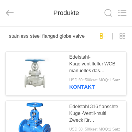
Ephood
Automation
Equipment
Co.,
Produkte
Ltd..
All
Rights
Reserved.
ZU
stainless steel flanged globe valve
HAUSE
Edelstahl-
PRODUKTE
Kugelventilteller WCB
manuelles das
ÜBER
vertrauliche Kugel-Ventil
USD 50~500/set MOQ:1 Satz
DN100
UNS
KONTAKT
WERKSBESICHTIGUNG
Edelstahl 316 flanschte
Kugel-Ventil-multi
Zweck für
QUALITÄTSKONTROLLE
druckreduzierendes
USD 50~500/set MOQ:1 Satz