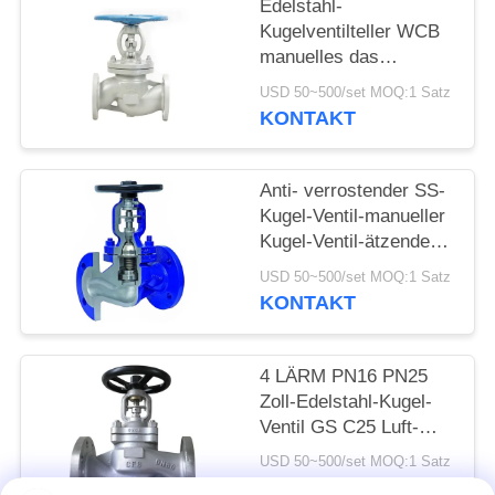
Edelstahl-
Kugelventilteller WCB
manuelles das
vertrauliche Kugel-
USD 50~500/set MOQ:1 Satz
Ventil DN100
KONTAKT
Anti- verrostender SS-
Kugel-Ventil-manueller
Kugel-Ventil-ätzender
Widerstand
USD 50~500/set MOQ:1 Satz
KONTAKT
4 LÄRM PN16 PN25
Zoll-Edelstahl-Kugel-
Ventil GS C25 Luft-
Dampf-Balg-Dichtung
USD 50~500/set MOQ:1 Satz
KONTAKT