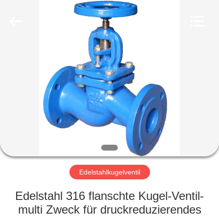
Ephood
Automation
Equipment
Co.,
Ltd..
All
Rights
Reserved.
ZU
HAUSE
PRODUKTE
ÜBER
UNS
WERKSBESICHTIGUNG
Edelstahlkugelventil
Edelstahl 316 flanschte Kugel-Ventil-
QUALITÄTSKONTROLLE
multi Zweck für druckreduzierendes