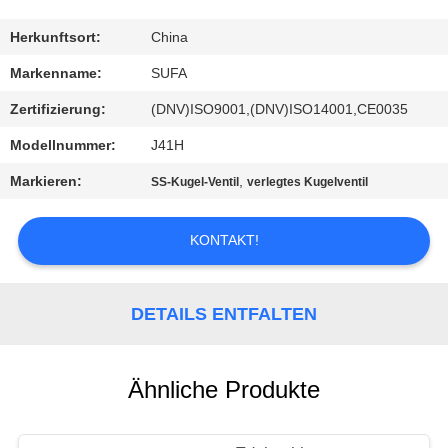
KONTAKT
Herkunftsort:
China
MIT
Markenname:
SUFA
UNS
Zertifizierung:
(DNV)ISO9001,(DNV)ISO14001,CE0035
Modellnummer:
J41H
NEUIGKEITEN
Markieren:
,
SS-Kugel-Ventil
verlegtes Kugelventil
BITTE UM
KONTAKT!
EIN
ANGEBOT
DETAILS ENTFALTEN
SITEMAP
Ähnliche Produkte
DATENSCHUTZERKLÄRUNG