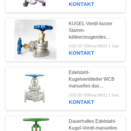
Dichtungs-Kugel-Ventil-
KONTAKT
SS 304
KONTAKT
MIT
KUGEL-Ventil-kurzer
UNS
Stamm-
kälteerzeugendes
System DN40
NEUIGKEITEN
USD 50~500/set MOQ:1 Satz
CryogenicStainless
KONTAKT
Stahl
BITTE UM
Edelstahl-
EIN
Kugelventilteller WCB
ANGEBOT
manuelles das
vertrauliche Kugel-Ventil
USD 50~500/set MOQ:1 Satz
DN100
KONTAKT
SITEMAP
DATENSCHUTZERKLÄRUNG
Dauerhaftes Edelstahl-
Kugel-Ventil-manuelles