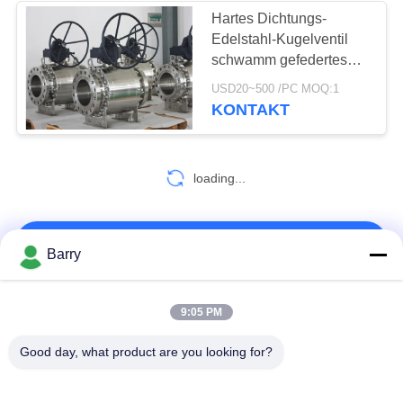
Hartes Dichtungs-
Edelstahl-Kugelventil
schwamm gefedertes
Kugelventil
USD20~500 /PC MOQ:1
KONTAKT
loading...
KONTAKT!
Barry
Beliebte Kategorien
Alle
9:05 PM
Good day, what product are you looking for?
Gas-Druckregler
Fisher Gas Regulator