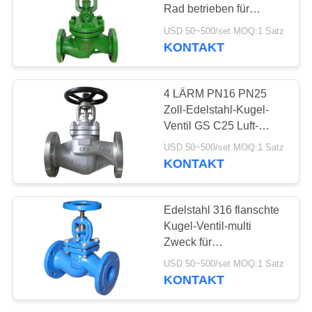
Rad betrieben für
Wasser-Dampf
USD 50~500/set MOQ:1 Satz
KONTAKT
4 LÄRM PN16 PN25
Zoll-Edelstahl-Kugel-
Ventil GS C25 Luft-
Dampf-Balg-Dichtung
USD 50~500/set MOQ:1 Satz
KONTAKT
Edelstahl 316 flanschte
Kugel-Ventil-multi
Zweck für
druckreduzierendes
USD 50~500/set MOQ:1 Satz
KONTAKT