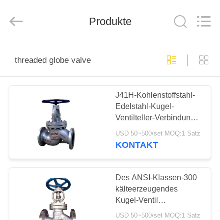
Ephood
Automation
Equipment
Co.,
Produkte
Ltd..
All
Rights
Reserved.
ZU
threaded globe valve
HAUSE
J41H-Kohlenstoffstahl-
PRODUKTE
Edelstahl-Kugel-
Ventilteller-Verbindung
ÜBER
verlegtes Kugel-Ventil
USD 50~500/set MOQ:1 Satz
UNS
KONTAKT
WERKSBESICHTIGUNG
Des ANSI-Klassen-300
kälteerzeugendes
Kugel-Ventil
QUALITÄTSKONTROLLE
Steuergebrüll-
USD 50~500/set MOQ:1 Satz