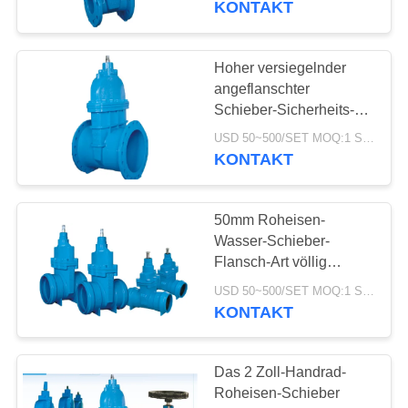
KONTAKT
8
Edelstahl-
Hoher versiegelnder
angeflanschter
Rückschlagventil
Schieber-Sicherheits-
Edelstahl-Messer-
USD 50~500/SET MOQ:1 Satz
Schieber
KONTAKT
50mm Roheisen-
9
Wasser-Schieber-
Elektrisches
Flansch-Art völlig
geführter flexibler Keil
Motorventil
USD 50~500/SET MOQ:1 Satz
KONTAKT
Das 2 Zoll-Handrad-
Roheisen-Schieber