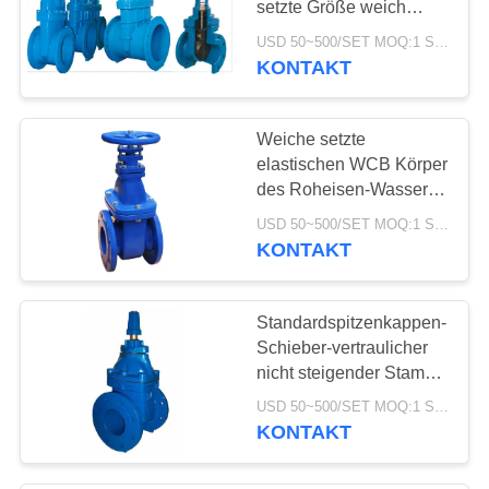
setzte Größe weich
5
DN50-600 für Wasser
USD 50~500/SET MOQ:1 Satz
KONTAKT
Pneumatikventil
Weiche setzte
elastischen WCB Körper
des Roheisen-Wasser-
Schieber-nicht
USD 50~500/SET MOQ:1 Satz
steigenden Stamm-
KONTAKT
4
Digital-Ventil-
Standardspitzenkappen-
Stellwerk
Schieber-vertraulicher
nicht steigender Stamm-
Schieber
USD 50~500/SET MOQ:1 Satz
KONTAKT
14