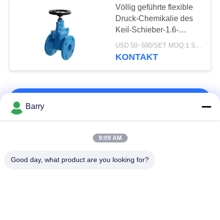
Völlig geführte flexible
Rexroth-
Druck-Chemikalie des
Keil-Schieber-1.6-
Magnetventil
16mpa beständig
USD 50~500/SET MOQ:1 Satz
KONTAKT
KONTAKT!
15
Barry
Neigen Sie
Beliebte Kategorien
Alle
9:09 AM
Begrenzungsschalter
Good day, what product are you looking for?
Gas-Druckregler
Fisher Gas Regulator
Differenzdruckgeber
DSC-Dampfentlüfter