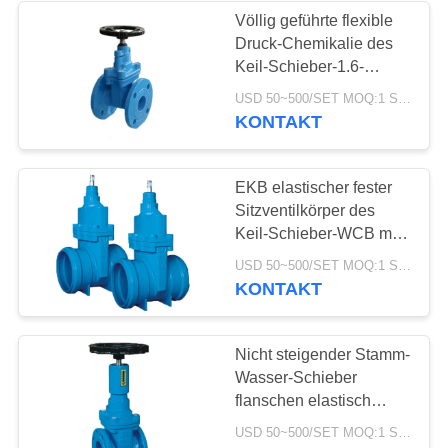
Völlig geführte flexible
Druck-Chemikalie des
8
Keil-Schieber-1.6-
16mpa beständig
USD 50~500/SET MOQ:1 Satz
Edelstahlkugelventil
KONTAKT
EKB elastischer fester
Sitzventilkörper des
Keil-Schieber-WCB mit
Sockel-Enden
17
USD 50~500/SET MOQ:1 Satz
KONTAKT
WasserDrosselventil
Nicht steigender Stamm-
Wasser-Schieber
flanschen elastisch
setzte mit Signal-
USD 50~500/SET MOQ:1 Satz
Anzeige