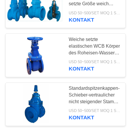
setzte Größe weich
DN50-600 für Wasser
USD 50~500/SET MOQ:1 Satz
KONTAKT
25
Edelstahl-
Weiche setzte
Kugelventil
elastischen WCB Körper
des Roheisen-Wasser-
Schieber-nicht
USD 50~500/SET MOQ:1 Satz
steigenden Stamm-
KONTAKT
18
Standardspitzenkappen-
Schieber-vertraulicher
Wasserschieber
nicht steigender Stamm-
Schieber
USD 50~500/SET MOQ:1 Satz
KONTAKT