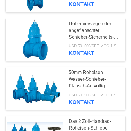
Anzeige
KONTAKT
KONTAKT
MIT
Hoher versiegelnder
17
UNS
angeflanschter
Schieber-Sicherheits-
Differenzdruckgeber
Edelstahl-Messer-
NEUIGKEITEN
USD 50~500/SET MOQ:1 Satz
Schieber
KONTAKT
BITTE UM
50mm Roheisen-
EIN
Wasser-Schieber-
ANGEBOT
Flansch-Art völlig
15
geführter flexibler Keil
USD 50~500/SET MOQ:1 Satz
KONTAKT
SITEMAP
DSC-Dampfentlüfter
DATENSCHUTZERKLÄRUNG
Das 2 Zoll-Handrad-
Roheisen-Schieber