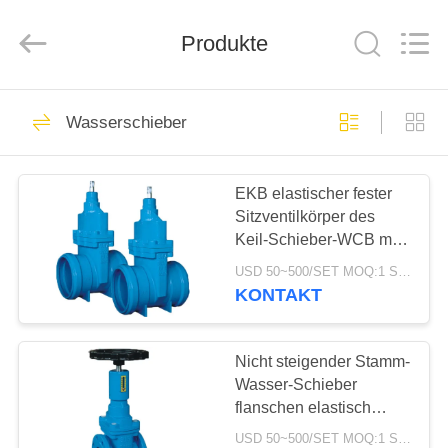
Ephood
Automation
Equipment
Co.,
Produkte
Ltd..
All
Rights
Reserved.
ZU
23
Wasserschieber
HAUSE
Gas-Druckregler
EKB elastischer fester
PRODUKTE
Sitzventilkörper des
Keil-Schieber-WCB mit
ÜBER
Sockel-Enden
USD 50~500/SET MOQ:1 Satz
UNS
KONTAKT
44
Fisher Gas
WERKSBESICHTIGUNG
Nicht steigender Stamm-
Wasser-Schieber
Regulator
flanschen elastisch
QUALITÄTSKONTROLLE
setzte mit Signal-
USD 50~500/SET MOQ:1 Satz