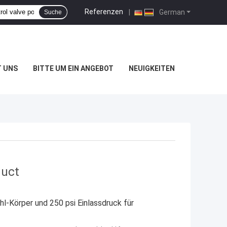
Referenzen
|
German
Suche
T UNS
BITTE UM EIN ANGEBOT
NEUIGKEITEN
duct
hl-Körper und 250 psi Einlassdruck für