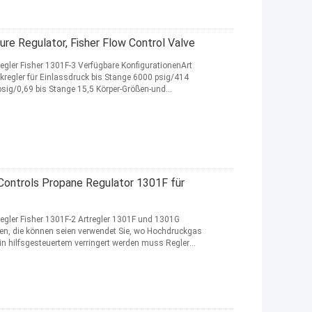
re Regulator, Fisher Flow Control Valve
gler Fisher 1301F-3 Verfügbare KonfigurationenArt
kregler für Einlassdruck bis Stange 6000 psig/414
sig/0,69 bis Stange 15,5 Körper-Größen-und
 Controls Propane Regulator 1301F für
gler Fisher 1301F-2 Artregler 1301F und 1301G
sen, die können seien verwendet Sie, wo Hochdruckgas
n hilfsgesteuertem verringert werden muss Regler