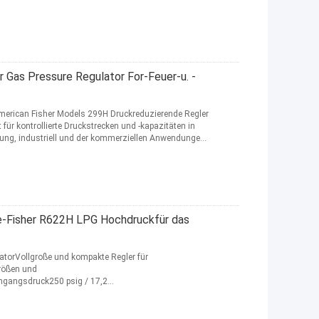
ter
 Gas Pressure Regulator For-Feuer-u. -
merican Fisher Models 299H Druckreduzierende Regler
t für kontrollierte Druckstrecken und -kapazitäten in
fügung, industriell und der kommerziellen Anwendungen.
e-Fisher R622H LPG Hochdruckfür das
torVollgroße und kompakte Regler für
rößen und
gangsdruck250 psig / 17,2
istrierungInneresTemperaturfähigkeiten-20° bis 160°