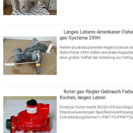
verflüssigtes Erdölgas (LPG), ...
Lesen Sie wei
KONTAKT
Langes Lebens-Amerikaner-Fisher
gas-Systeme 299H
Reihen-druckreduzierender Regler Emerson A
Reihe Fisher 299H stellen eine breite Kapazitä
einer großen Vielfalt der Verteilung zur Ver
...
Lesen Sie weiter
KONTAKT
Roter gas-Regler-Gebrauch Farb
Kochen, langes Leben
Emerson Fisher macht R622H LPG-Gas-Regula
Inlandsanwendungen SpezifikationenKörperg
Endverbindungsformen3⁄4"FNPT*3/4"FNPTEin
barAusgangsdruckbereich8 bis 12 PSIDruckreg
F / -29° ...
Lesen Sie weiter
KONTAKT