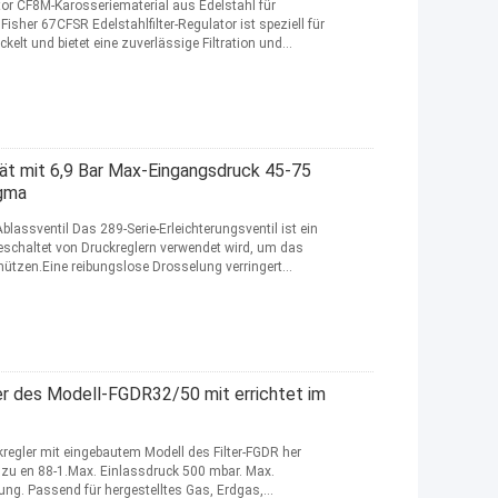
or CF8M-Karosseriematerial aus Edelstahl für
sher 67CFSR Edelstahlfilter-Regulator ist speziell für
lt und bietet eine zuverlässige Filtration und
ät mit 6,9 Bar Max-Eingangsdruck 45-75
agma
lassventil Das 289-Serie-Erleichterungsventil ist ein
eschaltet von Druckreglern verwendet wird, um das
ützen.Eine reibungslose Drosselung verringert
r des Modell-FGDR32/50 mit errichtet im
ckregler mit eingebautem Modell des Filter-FGDR her
 zu en 88-1.Max. Einlassdruck 500 mbar. Max.
g. Passend für hergestelltes Gas, Erdgas,