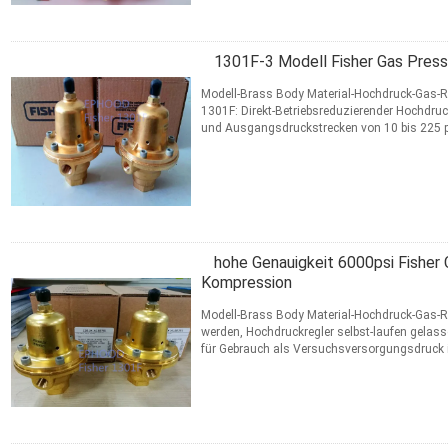
1301F-3 Modell Fisher Gas Pressu
Modell-Brass Body Material-Hochdruck-Gas-Re
1301F: Direkt-Betriebsreduzierender Hochdruc
und Ausgangsdruckstrecken von 10 bis 225 p
Endanschluss-Art1/4-inch ...
Lesen Sie weiter
KONTAKT
hohe Genauigkeit 6000psi Fisher
Kompression
Modell-Brass Body Material-Hochdruck-Gas-Re
werden, Hochdruckregler selbst-laufen gelas
für Gebrauch als Versuchsversorgungsdruck i
oder als ladender Druck ...
Lesen Sie weiter
KONTAKT