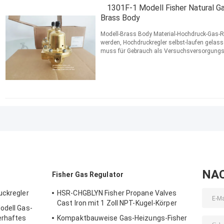
1301F-1 Modell Fisher Natural Ga
Brass Body
Modell-Brass Body Material-Hochdruck-Gas-Re
werden, Hochdruckregler selbst-laufen gelas
muss für Gebrauch als Versuchsversorgungsdr
ladender Druck verringert ...
Lesen Sie weiter
KONTAKT
NA
Fisher Gas Regulator
uckregler
HSR-CHGBLYN Fisher Propane Valves
Cast Iron mit 1 Zoll NPT-Kugel-Körper
odell Gas-
erhaftes
Kompaktbauweise Gas-Heizungs-Fisher