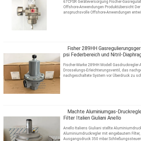
67CFSR Geräteversorgung Fischer-Gasregulat
Offshore-Anwendungen Produktübersicht Der Fi
anspruchsvolle Offshore-Anwendungen entwicke
Druckregulierung in ...
Lesen Sie weiter
KONTAKT
Fisher 289HH Gasregulierungsger
psi Federbereich und Nitril-Diaphr
Fischer-Marke 289HH Modell Gasdruckregler-Ab
Drosselungs-Erleichterungsventil, das nachg
nachgeschaltete System vor Überdruck zu sch
während des ...
Lesen Sie weiter
KONTAKT
Machte Aluminiumgas-Druckregle
Filter Italien Giuliani Anello
Anello Italiens Giuliani stellte Aluminiumdru
Aluminiumdruckregler mit eingebautem Filter,
Ausgangsdruck 350 mbar.Schließungssteuerun