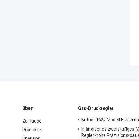
über
Gas-Druckregler
Bethel R622 Modell Niederdr
Zu Hause
Inländisches zweistufiges M
Produkte
Regler-hohe Präzisions-dau
Über uns