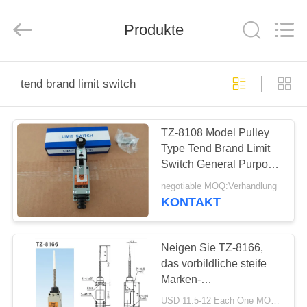
Ephood
Automation
Equipment
Co.,
Produkte
Ltd..
All
Rights
Reserved.
ZU
tend brand limit switch
HAUSE
TZ-8108 Model Pulley
PRODUKTE
Type Tend Brand Limit
Switch General Purpose
ÜBER
Durable Waterproof
negotiable MOQ:Verhandlung
Snap
UNS
KONTAKT
WERKSBESICHTIGUNG
Neigen Sie TZ-8166,
das vorbildliche steife
Marken-
QUALITÄTSKONTROLLE
Begrenzungsschalter-
USD 11.5-12 Each One MOQ:20pcs