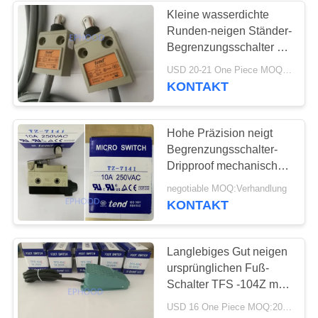
Kleine wasserdichte
Runden-neigen Ständer-
Begrenzungsschalter TZ
-3112 mit 3 Metern
USD 20-21 One Piece MOQ:10PCS
Draht-
KONTAKT
Hohe Präzision neigt
Begrenzungsschalter-
Dripproof mechanische
Arbeitsfrequenz
negotiable MOQ:Verhandlung
KONTAKT
Langlebiges Gut neigen
ursprünglichen Fuß-
Schalter TFS -104Z mit
Aluminiumlegierungs-
USD 16 One Piece MOQ:20pcs
Wohnung