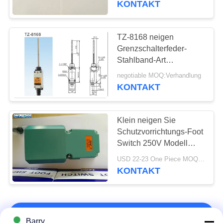
KONTAKT
TZ-8168 neigen
Grenzschalterfeder-
Stahlband-Art
staubdichten Entwurf
negotiable MOQ:Verhandlung
KONTAKT
Klein neigen Sie
Schutzvorrichtungs-Foot
Switch 250V Modell
Wechselstroms
USD 22-23 One Piece MOQ:10PCS
Kompaktbauweise-TFS-
KONTAKT
302
KONTAKT!
Barry