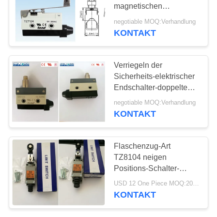
magnetischen
Begrenzungsschalter mit
negotiable MOQ:Verhandlung
Blatt-Federhebel
KONTAKT
Verriegeln der
Sicherheits-elektrischer
Endschalter-doppeltes
Schleifen-hohen
negotiable MOQ:Verhandlung
Temperatur
KONTAKT
Flaschenzug-Art
TZ8104 neigen
Positions-Schalter-
Sicherheits-elektrischen
USD 12 One Piece MOQ:20pcs
Endschalter
KONTAKT