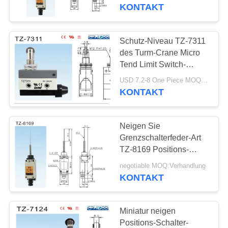
Nylonart mit doppeltem
KONTAKT
Frühlings-Mechanismus
KONTAKT
neigen
MIT
Schutz-Niveau TZ-7311
UNS
des Turm-Crane Micro
Tend Limit Switch-
Sicherheits-
NEUIGKEITEN
USD 7.2-8 One Piece MOQ:20PCS-40PCS
Begrenzungsschalter-
KONTAKT
IP65
BITTE UM
Neigen Sie
EIN
Grenzschalterfeder-Art
ANGEBOT
TZ-8169 Positions-
Schalter TZ8169
negotiable MOQ:Verhandlung
KONTAKT
SITEMAP
DATENSCHUTZERKLÄRUNG
Miniatur neigen
Positions-Schalter-