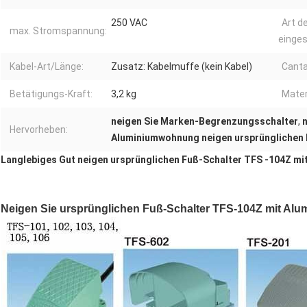
250 VAC
Art d
max. Stromspannung:
einges
Kabel-Art/Länge:
Zusatz: Kabelmuffe (kein Kabel)
Canta
Betätigungs-Kraft:
3,2 kg
Mater
neigen Sie Marken-Begrenzungsschalter
,
Hervorheben:
Aluminiumwohnung neigen ursprünglichen 
Langlebiges Gut neigen ursprünglichen Fuß-Schalter TFS -104Z m
Neigen Sie ursprünglichen Fuß-Schalter TFS-104Z mit A