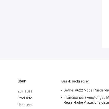
über
Gas-Druckregler
Bethel R622 Modell Niederdr
Zu Hause
Inländisches zweistufiges M
Produkte
Regler-hohe Präzisions-dau
Über uns
Gusskörper Sensus 496