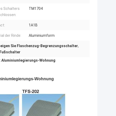
es Schalters
TM1704
chlossen:
ct:
1A1B
ial der Rinde:
Aluminiumform
neigen Sie Flaschenzug-Begrenzungsschalter
,
Fußschalter
it Aluminiumlegierungs-Wohnung
luminiumlegierungs-Wohnung