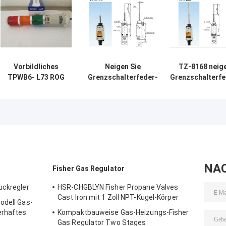
Vorbildliches
Neigen Sie
TZ-8168 neig
TPWB6- L73 ROG
Grenzschalterfeder-
Grenzschalterfe
Tend Limit Switch
Art TZ-8169
Stahlband-Ar
LED drei Farblicht
Positions-Schalter
staubdichte
mit Summer
TZ8169
Entwurf
NA
Fisher Gas Regulator
uckregler
HSR-CHGBLYN Fisher Propane Valves
Cast Iron mit 1 Zoll NPT-Kugel-Körper
odell Gas-
erhaftes
Kompaktbauweise Gas-Heizungs-Fisher
Gas Regulator Two Stages