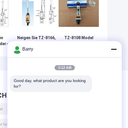
en
Neigen Sie TZ-8166,
TZ-8108 Model
der-
das vorbildliche steife
Pulley Type Tend
Barry
t
Marken-
Brand Limit
n
Begrenzungsschalter-
Switch General
Nylonart mit
Purpose Durable
doppeltem Frühlings-
Waterproof Snap
3:12 AM
Mechanismus neigen
Good day, what product are you looking 
for?
CHRICHT HINTERLASSEN