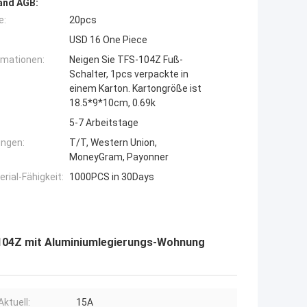
and AGB:
e:
20pcs
USD 16 One Piece
rmationen:
Neigen Sie TFS-104Z Fuß-
Schalter, 1pcs verpackte in
einem Karton. Kartongröße ist
18.5*9*10cm, 0.69k
5-7 Arbeitstage
ngen:
T/T, Western Union,
MoneyGram, Payonner
ial-Fähigkeit:
1000PCS in 30Days
-104Z mit Aluminiumlegierungs-Wohnung
Aktuell:
15A