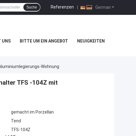
Referenzen
|
German
Suche
T UNS
BITTE UM EIN ANGEBOT
NEUIGKEITEN
t Aluminiumlegierungs-Wohnung
halter TFS -104Z mit
gemacht im Porzellan
Tend
TFS-104Z