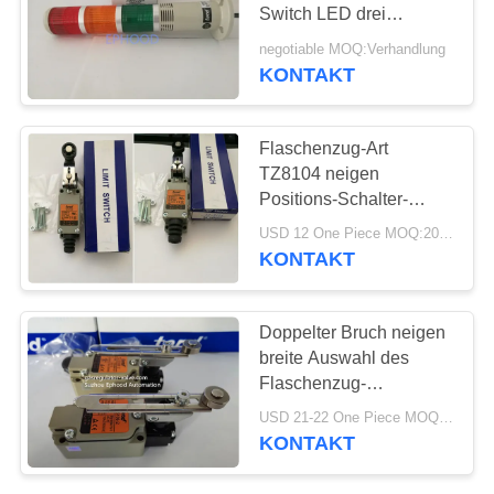
Switch LED drei
Farblicht mit Summer
negotiable MOQ:Verhandlung
KONTAKT
Flaschenzug-Art
TZ8104 neigen
Positions-Schalter-
Sicherheits-elektrischen
USD 12 One Piece MOQ:20pcs
Endschalter
KONTAKT
Doppelter Bruch neigen
breite Auswahl des
Flaschenzug-
Begrenzungsschalter-
USD 21-22 One Piece MOQ:20pcs
TZ5108-2 von
KONTAKT
Stromkreis zwei