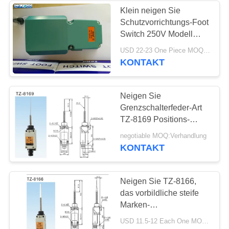
Klein neigen Sie
Schutzvorrichtungs-Foot
Switch 250V Modell
Wechselstroms
USD 22-23 One Piece MOQ:10PCS
Kompaktbauweise-TFS-
KONTAKT
302
Neigen Sie
Grenzschalterfeder-Art
TZ-8169 Positions-
Schalter TZ8169
negotiable MOQ:Verhandlung
KONTAKT
Neigen Sie TZ-8166,
das vorbildliche steife
Marken-
Begrenzungsschalter-
USD 11.5-12 Each One MOQ:20pcs
Nylonart mit doppeltem