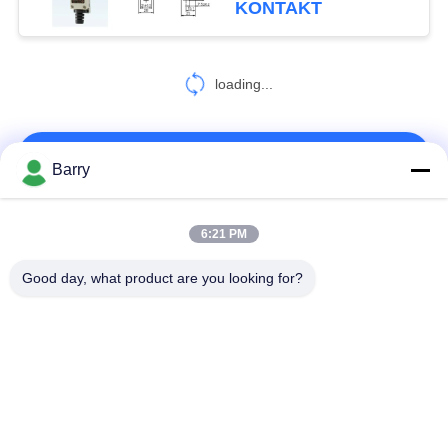
KONTAKT
Frühlings-Mechanismus
neigen
loading...
KONTAKT!
Barry
Beliebte Kategorien
Alle
6:21 PM
Good day, what product are you looking for?
Gas-Druckregler
Fisher Gas Regulator
Differenzdruckgeber
DSC-Dampfentlüfter
Edelstahl-Kugelventil
Wasserschieber