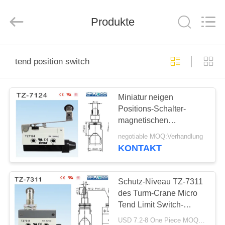
Ephood
Automation
Equipment
Co.,
Produkte
Ltd..
All
Rights
Reserved.
ZU
tend position switch
HAUSE
Miniatur neigen
PRODUKTE
Positions-Schalter-
magnetischen
ÜBER
Begrenzungsschalter mit
negotiable MOQ:Verhandlung
Blatt-Federhebel
UNS
KONTAKT
WERKSBESICHTIGUNG
Schutz-Niveau TZ-7311
des Turm-Crane Micro
Tend Limit Switch-
QUALITÄTSKONTROLLE
Sicherheits-
USD 7.2-8 One Piece MOQ:20PCS-40PCS