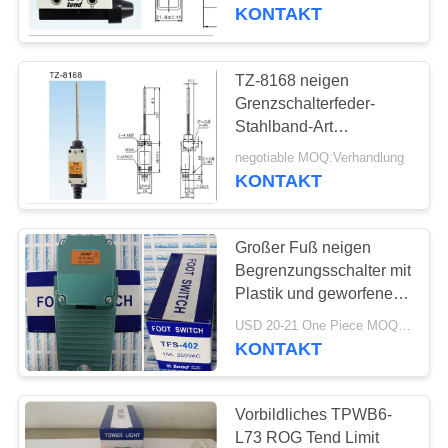
Begrenzungsschalter-
KONTAKT
IP65
KONTAKT
MIT
TZ-8168 neigen
UNS
Grenzschalterfeder-
Stahlband-Art
staubdichten Entwurf
NEUIGKEITEN
negotiable MOQ:Verhandlung
KONTAKT
BITTE UM
Großer Fuß neigen
EIN
Begrenzungsschalter mit
ANGEBOT
Plastik und geworfenem
Fuß-Aluminiumschalter
USD 20-21 One Piece MOQ:10PCS
der Rinden-TFS-402
KONTAKT
SITEMAP
DATENSCHUTZERKLÄRUNG
Vorbildliches TPWB6-
L73 ROG Tend Limit