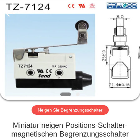
Ephood
Automation
Equipment
Co.,
Ltd..
All
Rights
Reserved.
ZU
HAUSE
PRODUKTE
ÜBER
UNS
WERKSBESICHTIGUNG
Neigen Sie Begrenzungsschalter
Miniatur neigen Positions-Schalter-
QUALITÄTSKONTROLLE
magnetischen Begrenzungsschalter