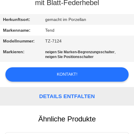
mit Blatt-Federhebel
KONTAKT
MIT
Herkunftsort:
gemacht im Porzellan
UNS
Markenname:
Tend
Modellnummer:
TZ-7124
NEUIGKEITEN
Markieren:
,
neigen Sie Marken-Begrenzungsschalter
neigen Sie Positionsschalter
BITTE UM
KONTAKT!
EIN
ANGEBOT
DETAILS ENTFALTEN
SITEMAP
Ähnliche Produkte
DATENSCHUTZERKLÄRUNG