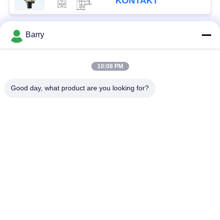
KONTAKT
Barry
Beliebte Kategorien
Alle
10:08 PM
Gas-Druckregler
Fisher Gas Regulator
Good day, what product are you looking for?
Differenzdruckgeber
DSC-Dampfentlüfter
Edelstahl-Kugelventil
Wasserschieber
Edelstahlkugelventil
WasserDrosselventil
Unterzeichnen