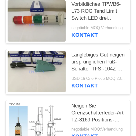
Vorbildliches TPWB6-
L73 ROG Tend Limit
Switch LED drei
Farblicht mit Summer
negotiable MOQ:Verhandlung
KONTAKT
Langlebiges Gut neigen
ursprünglichen Fuß-
Schalter TFS -104Z mit
Aluminiumlegierungs-
USD 16 One Piece MOQ:20pcs
Wohnung
KONTAKT
Neigen Sie
Grenzschalterfeder-Art
TZ-8169 Positions-
Schalter TZ8169
negotiable MOQ:Verhandlung