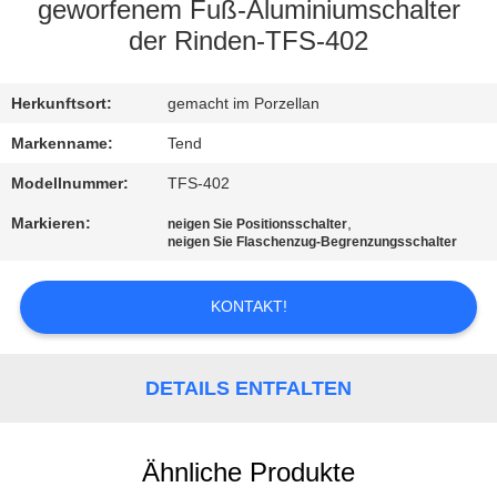
geworfenem Fuß-Aluminiumschalter
KONTAKT
der Rinden-TFS-402
MIT
Herkunftsort:
gemacht im Porzellan
UNS
Markenname:
Tend
NEUIGKEITEN
Modellnummer:
TFS-402
Markieren:
,
neigen Sie Positionsschalter
neigen Sie Flaschenzug-Begrenzungsschalter
BITTE UM
EIN
KONTAKT!
ANGEBOT
DETAILS ENTFALTEN
SITEMAP
DATENSCHUTZERKLÄRUNG
Ähnliche Produkte