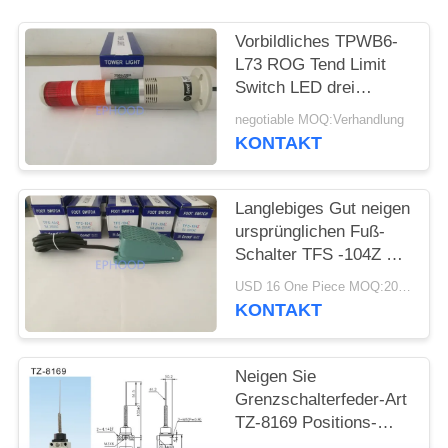
Vorbildliches TPWB6-
L73 ROG Tend Limit
Switch LED drei
Farblicht mit Summer
negotiable MOQ:Verhandlung
KONTAKT
Langlebiges Gut neigen
ursprünglichen Fuß-
Schalter TFS -104Z mit
Aluminiumlegierungs-
USD 16 One Piece MOQ:20pcs
Wohnung
KONTAKT
Neigen Sie
Grenzschalterfeder-Art
TZ-8169 Positions-
Schalter TZ8169