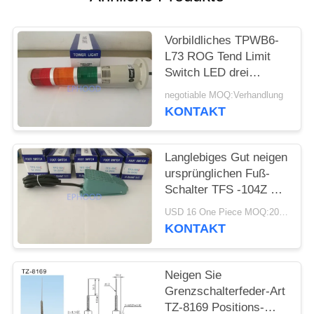
Vorbildliches TPWB6-
L73 ROG Tend Limit
Switch LED drei
Farblicht mit Summer
negotiable MOQ:Verhandlung
KONTAKT
Langlebiges Gut neigen
ursprünglichen Fuß-
Schalter TFS -104Z mit
Aluminiumlegierungs-
USD 16 One Piece MOQ:20pcs
Wohnung
KONTAKT
Neigen Sie
Grenzschalterfeder-Art
TZ-8169 Positions-