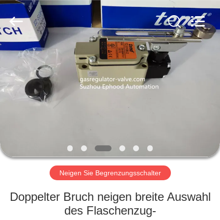
Ephood
Automation
Equipment
Co.,
Ltd..
All
Rights
Reserved.
ZU
HAUSE
PRODUKTE
ÜBER
UNS
WERKSBESICHTIGUNG
Neigen Sie Begrenzungsschalter
Doppelter Bruch neigen breite Auswahl
QUALITÄTSKONTROLLE
des Flaschenzug-