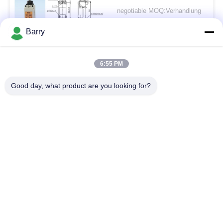
Schalter TZ8169
negotiable MOQ:Verhandlung
KONTAKT
Barry
Beliebte Kategorien
Alle
6:55 PM
Good day, what product are you looking for?
Gas-Druckregler
Fisher Gas Regulator
Differenzdruckgeber
DSC-Dampfentlüfter
Edelstahl-Kugelventil
Wasserschieber
Edelstahlkugelventil
WasserDrosselventil