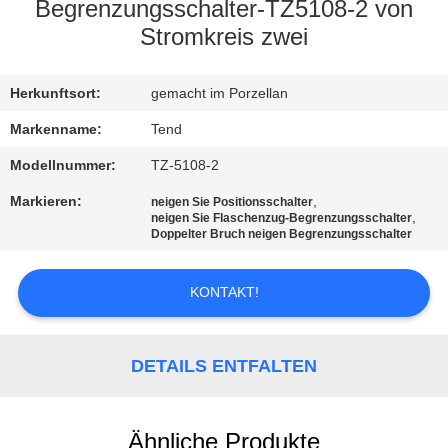
Begrenzungsschalter-TZ5108-2 von
KONTAKT
Stromkreis zwei
MIT
Herkunftsort:
gemacht im Porzellan
UNS
Markenname:
Tend
NEUIGKEITEN
Modellnummer:
TZ-5108-2
Markieren:
,
neigen Sie Positionsschalter
,
neigen Sie Flaschenzug-Begrenzungsschalter
BITTE UM
Doppelter Bruch neigen Begrenzungsschalter
EIN
ANGEBOT
KONTAKT!
SITEMAP
DETAILS ENTFALTEN
DATENSCHUTZERKLÄRUNG
Ähnliche Produkte