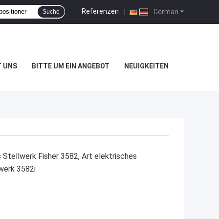
Referenzen
|
German
Suche
T UNS
BITTE UM EIN ANGEBOT
NEUIGKEITEN
Stellwerk Fisher 3582, Art elektrisches
werk 3582i