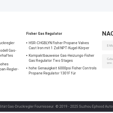
NA
Fisher Gas Regulator
uckregler
HSR-CHGBLYN Fisher Propane Valves
Cast Iron mit 1 Zoll NPT-Kugel-Körper
odell Gas-
erhaftes
Kompaktbauweise Gas-Heizungs-Fisher
Gas Regulator Two Stages
hohes
hohe Genauigkeit 6000psi Fisher Controls
pan-Regler-
Propane Regulator 1301F für
Kompression
lität Gas-Druckregler Fournisseur.
© 2019 - 2025 Suzhou Ephood Automa