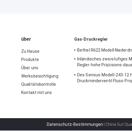
über
Gas-Druckregler
Bethel R622 Modell Niederdr
Zu Hause
Inländisches zweistufiges M
Produkte
Regler-hohe Präzisions-dau
Über uns
Gusskörper Sensus 496
Des Sensus-Modell-243-12 
Werksbesichtigung
Druckminderventil Fluss-Pro
Qualitätskontrolle
125psi
Kontakt mit uns
Datenschutz-Bestimmungen
| China Gut Qua