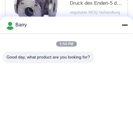
Druck des Enden-5 der
Weisen-150LB
negotiable MOQ:Verhandlung
KONTAKT
Barry
Beliebte Kategorien
Alle
1:54 PM
Good day, what product are you looking for?
Gas-Druckregler
Fisher Gas Regulator
Differenzdruckgeber
DSC-Dampfentlüfter
Edelstahl-Kugelventil
Wasserschieber
Edelstahlkugelventil
WasserDrosselventil