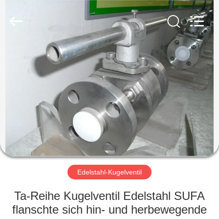
Ephood
Automation
Equipment
Co.,
Ltd..
All
Rights
Reserved.
ZU
HAUSE
PRODUKTE
ÜBER
UNS
WERKSBESICHTIGUNG
Edelstahl-Kugelventil
Ta-Reihe Kugelventil Edelstahl SUFA
QUALITÄTSKONTROLLE
flanschte sich hin- und herbewegende