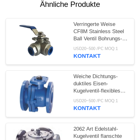
Ähnliche Produkte
Verringerte Weise
CF8M Stainless Steel
Ball Ventil Bohrungs-3
1000 P/in mit Faden-
USD20~500 /PC MOQ:1
Verbindung
KONTAKT
Weiche Dichtungs-
duktiles Eisen-
Kugelventil-flexibles
wasserundurchlässiges
USD20~500 /PC MOQ:1
Steuerung- des
KONTAKT
DatenflussesKugelventil
2062 Art Edelstahl-
Kugelventil flanschte