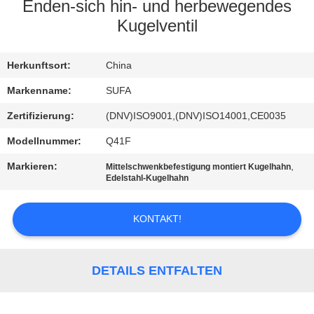
Enden-sich hin- und herbewegendes
KONTAKT
Kugelventil
MIT
Herkunftsort:
China
UNS
Markenname:
SUFA
NEUIGKEITEN
Zertifizierung:
(DNV)ISO9001,(DNV)ISO14001,CE0035
Modellnummer:
Q41F
BITTE UM
Markieren:
,
Mittelschwenkbefestigung montiert Kugelhahn
EIN
Edelstahl-Kugelhahn
ANGEBOT
KONTAKT!
SITEMAP
DETAILS ENTFALTEN
DATENSCHUTZERKLÄRUNG