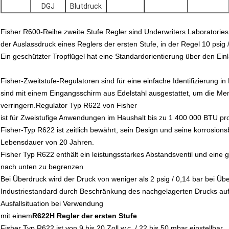
DGJ
Blutdruck
Fisher R600-Reihe zweite Stufe Regler sind Underwriters Laboratories
der Auslassdruck eines Reglers der ersten Stufe, in der Regel 10 psig / 
Ein geschützter Tropflügel hat eine Standardorientierung über den Ein
Fisher-Zweitstufe-Regulatoren sind für eine einfache Identifizierung in
sind mit einem Eingangsschirm aus Edelstahl ausgestattet, um die Me
verringern.Regulator Typ R622 von Fisher
ist für Zweistufige Anwendungen im Haushalt bis zu 1 400 000 BTU p
Fisher-Typ R622 ist zeitlich bewährt, sein Design und seine korrosion
Lebensdauer von 20 Jahren.
Fisher Typ R622 enthält ein leistungsstarkes Abstandsventil und eine
nach unten zu begrenzen
Bei Überdruck wird der Druck von weniger als 2 psig / 0,14 bar bei Ü
Industriestandard durch Beschränkung des nachgelagerten Drucks auf 2
Ausfallsituation bei Verwendung
mit einem
R622H Regler der ersten Stufe
.
Fisher Typ R622 ist von 9 bis 20 Zoll w.c. / 22 bis 50 mbar einstellbar.