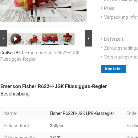
Preis:
Verpackung Info
Lieferzeit:
Zahlungsbedingu
Großes Bild :
Emerson Fisher R622H-JGK
Versorgungsmater
Flüssiggas-Regler
Kontakt
Emerson Fisher R622H-JGK Flüssiggas-Regler
Beschreibung
Name:
Fisher R622H-JGK LPG-Gasregler
Ende 
Einlassdruck:
250psi
Frühl