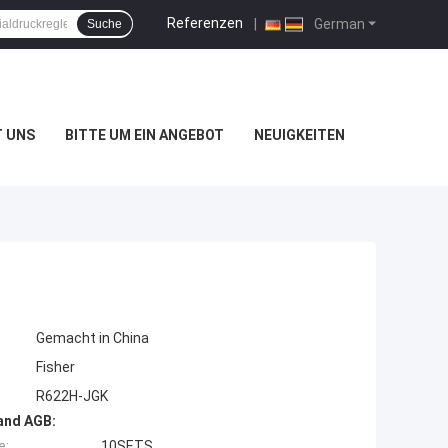
Referenzen
|
German
Suche
T UNS
BITTE UM EIN ANGEBOT
NEUIGKEITEN
Gemacht in China
Fisher
R622H-JGK
and AGB:
e:
10SETS