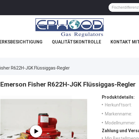
ERKSBESICHTIGUNG
QUALITÄTSKONTROLLE
KONTAKT MI
isher R622H-JGK Flüssiggas-Regler
Emerson Fisher R622H-JGK Flüssiggas-Regler
Produktdetails:
Herkunftsort:
Markenname:
Modellnummer:
Zahlung und Vers
Min Bestellmeng