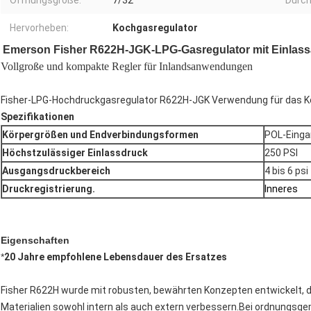
Öffnungsgröße:
7/32"
Durch
Hervorheben:
Kochgasregulator
Emerson Fisher R622H-JGK-LPG-Gasregulator mit Einlass
Vollgroße und kompakte Regler für Inlandsanwendungen
Fisher-LPG-Hochdruckgasregulator R622H-JGK Verwendung für das K
Spezifikationen
Körpergrößen und Endverbindungsformen
POL-Einga
Höchstzulässiger Einlassdruck
250 PSI
Ausgangsdruckbereich
4 bis 6 psi
Druckregistrierung.
Inneres
Eigenschaften
*
20 Jahre empfohlene Lebensdauer des Ersatzes
Fisher R622H wurde mit robusten, bewährten Konzepten entwickelt, di
Materialien sowohl intern als auch extern verbessern.Bei ordnungsge