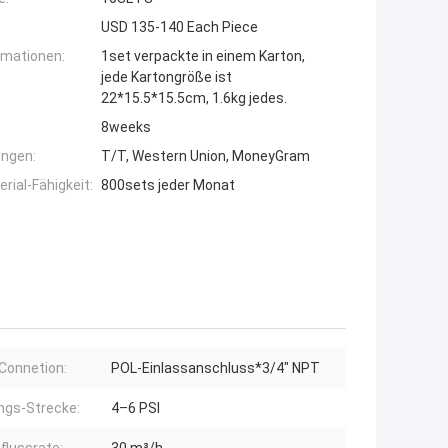
USD 135-140 Each Piece
rmationen:
1set verpackte in einem Karton,
jede Kartongröße ist
22*15.5*15.5cm, 1.6kg jedes.
8weeks
ngen:
T/T, Western Union, MoneyGram
ial-Fähigkeit:
800sets jeder Monat
Connetion:
POL-Einlassanschluss*3/4" NPT
ings-Strecke:
4–6 PSI