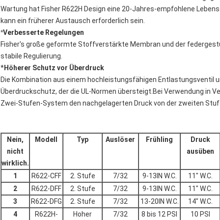
Wartung hat Fisher R622H Design eine 20-Jahres-empfohlene Leb
kann ein früherer Austausch erforderlich sein.
*
Verbesserte Regelungen
Fisher's große geformte Stoffverstärkte Membran und der federgestüt
stabile Regulierung.
*
Höherer Schutz vor Überdruck
Die Kombination aus einem hochleistungsfähigen Entlastungsventil un
Überdruckschutz, der die UL-Normen übersteigt.Bei Verwendung in V
Zwei-Stufen-System den nachgelagerten Druck von der zweiten Stufe 
Nein,
Modell
Typ
Auslöser
Frühling
Druck
nicht
ausüben
wirklich.
1
R622-CFF
2. Stufe
7/32
9-13IN W.C.
11" W.C.
2
R622-DFF
2. Stufe
7/32
9-13IN W.C.
11" W.C.
3
R622-DFG
2. Stufe
7/32
13-20IN W.C.
14" W.C.
4
R622H-
Hoher
7/32
8 bis 12 PSI
10 PSI