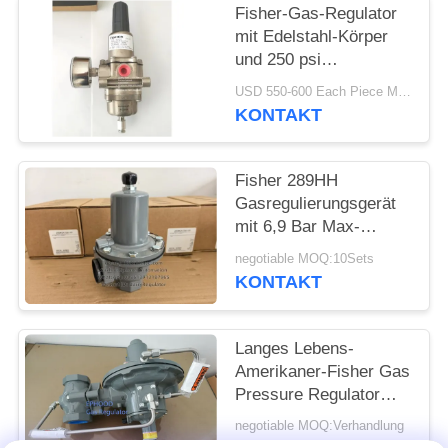
Fisher-Gas-Regulator
mit Edelstahl-Körper
und 250 psi
Einlassdruck für
USD 550-600 Each Piece MOQ:10sets
Offshore-Anwendungen
KONTAKT
Fisher 289HH
Gasregulierungsgerät
mit 6,9 Bar Max-
Eingangsdruck 45-75
negotiable MOQ:10Sets
psi Federbereich und
KONTAKT
Nitril-Diaphragma
Langes Lebens-
Amerikaner-Fisher Gas
Pressure Regulator
For-Feuer-u. -gas-
negotiable MOQ:Verhandlung
Systeme 299H