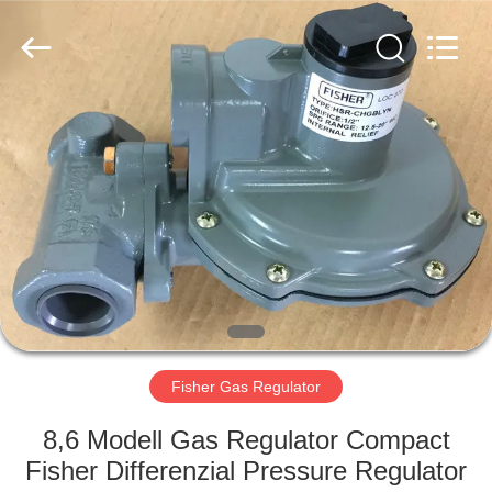
Ephood
Automation
Equipment
Co.,
Ltd..
All
Rights
Reserved.
ZU
HAUSE
PRODUKTE
ÜBER
UNS
WERKSBESICHTIGUNG
Fisher Gas Regulator
8,6 Modell Gas Regulator Compact
QUALITÄTSKONTROLLE
Fisher Differenzial Pressure Regulator