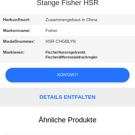
Stange Fisher HSR
KONTAKT
MIT
Herkunftsort:
Zusammengebaut in China
UNS
Markenname:
Fisher
Modellnummer:
HSR-CHGBLYN
NEUIGKEITEN
Markieren:
,
Fischerflussregelventil
Fischerdifferenzialdruckregler
BITTE UM
KONTAKT!
EIN
ANGEBOT
DETAILS ENTFALTEN
SITEMAP
Ähnliche Produkte
DATENSCHUTZERKLÄRUNG