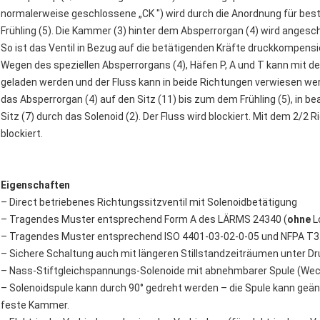
normalerweise geschlossene „CK ") wird durch die Anordnung für be
Frühling (5). Die Kammer (3) hinter dem Absperrorgan (4) wird angesc
So ist das Ventil in Bezug auf die betätigenden Kräfte druckkompensie
Wegen des speziellen Absperrorgans (4), Häfen P, A und T kann mit 
geladen werden und der Fluss kann in beide Richtungen verwiesen wer
das Absperrorgan (4) auf den Sitz (11) bis zum dem Frühling (5), in be
Sitz (7) durch das Solenoid (2). Der Fluss wird blockiert. Mit dem 2/2 
blockiert.
Eigenschaften
– Direct betriebenes Richtungssitzventil mit Solenoidbetätigung
– Tragendes Muster entsprechend Form A des LÄRMS 24340 (
ohne
Lo
– Tragendes Muster entsprechend ISO 4401-03-02-0-05 und NFPA T3.
– Sichere Schaltung auch mit längeren Stillstandzeiträumen unter Dr
– Nass-Stiftgleichspannungs-Solenoide mit abnehmbarer Spule (Wech
– Solenoidspule kann durch 90° gedreht werden – die Spule kann geä
feste Kammer.