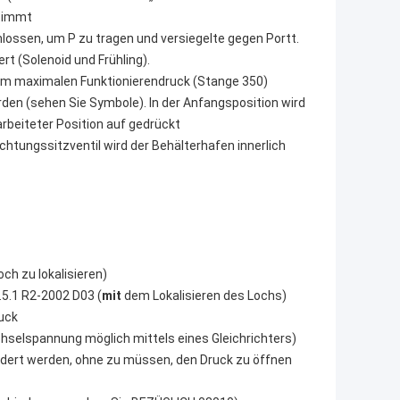
stimmt
hlossen, um P zu tragen und versiegelte gegen Portt.
rt (Solenoid und Frühling).
dem maximalen Funktionierendruck (Stange 350)
den (sehen Sie Symbole). In der Anfangsposition wird
arbeiteter Position auf gedrückt
Richtungssitzventil wird der Behälterhafen innerlich
ch zu lokalisieren)
5.1 R2-2002 D03 (
mit
dem Lokalisieren des Lochs)
uck
selspannung möglich mittels eines Gleichrichters)
ndert werden, ohne zu müssen, den Druck zu öffnen