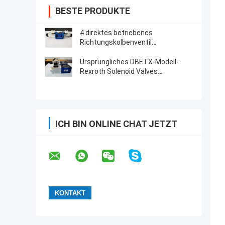
BESTE PRODUKTE
4 direktes betriebenes
Richtungskolbenventil
Haupthafen-Richtungsventil
Rexroth mit Solenoid-Betätigung
Ursprüngliches DBETX-Modell-
Rexroth Solenoid Valves
proportionales Druckablassventil
ICH BIN ONLINE CHAT JETZT