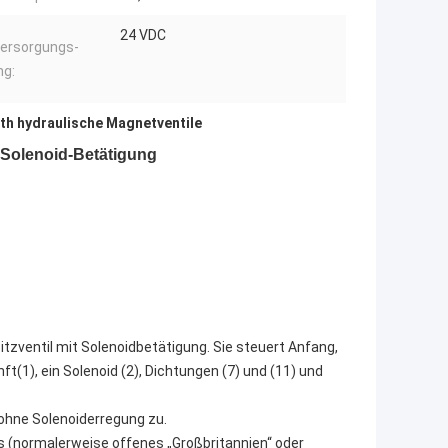
24 VDC
ersorgungs-
g:
th hydraulische Magnetventile
 Solenoid-Betätigung
itzventil mit Solenoidbetätigung. Sie steuert Anfang,
(1), ein Solenoid (2), Dichtungen (7) und (11) und
 ohne Solenoiderregung zu.
ls (normalerweise offenes „Großbritannien“ oder