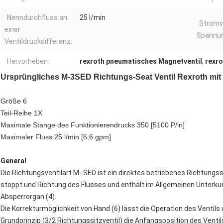
Nenndurchfluss an
25 l/min
Stromv
einer
Spannun
Ventildruckdifferenz:
Hervorheben:
rexroth pneumatisches Magnetventil
,
rexro
Ursprüngliches M-3SED Richtungs-Seat Ventil Rexroth mit
Größe 6
Teil-Reihe 1X
Maximale Stange des Funktionierendrucks 350 [5100 P/in]
Maximaler Fluss 25 l/min [6,6 gpm]
General
Die Richtungsventilart M-.SED ist ein direktes betriebenes Richtungss
stoppt und Richtung des Flusses und enthält im Allgemeinen Unterkunft
Absperrorgan (4).
Die Korrekturmöglichkeit von Hand (6) lässt die Operation des Ventils
Grundprinzip (3/2 Richtungssitzventil) die Anfangsposition des Venti