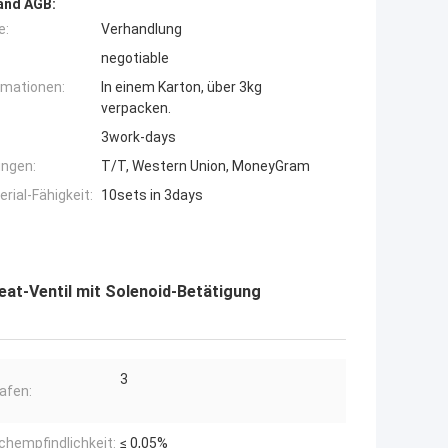
and AGB:
e:
Verhandlung
negotiable
rmationen:
In einem Karton, über 3kg
verpacken.
3work-days
ngen:
T/T, Western Union, MoneyGram
ial-Fähigkeit:
10sets in 3days
at-Ventil mit Solenoid-Betätigung
3
afen:
hempfindlichkeit:
≤ 0,05%