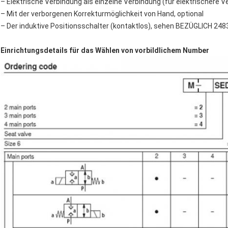
– Elektrische Verbindung als einzelne Verbindung (für elektrischere
– Mit der verborgenen Korrekturmöglichkeit von Hand, optional
– Der induktive Positionsschalter (kontaktlos), sehen BEZÜGLICH 248
Einrichtungsdetails für das Wählen von vorbildlichem Number