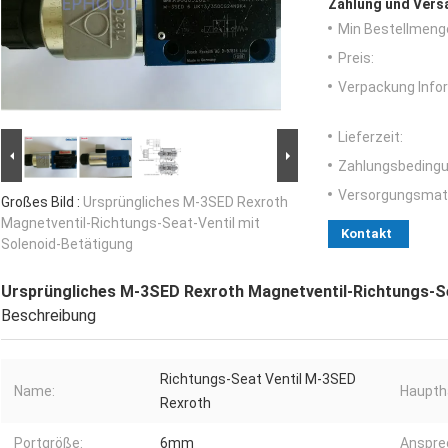
Zahlung und Vers
Min Bestellmeng
Preis:
Verpackung Info
Lieferzeit:
Zahlungsbedingu
Versorgungsmater
Großes Bild :
Ursprüngliches M-3SED Rexroth
Magnetventil-Richtungs-Seat-Ventil mit
Kontakt
Solenoid-Betätigung
Ursprüngliches M-3SED Rexroth Magnetventil-Richtungs-Se
Beschreibung
Richtungs-Seat Ventil M-3SED
Name:
Haupth
Rexroth
Portgröße:
6mm
Ansprec