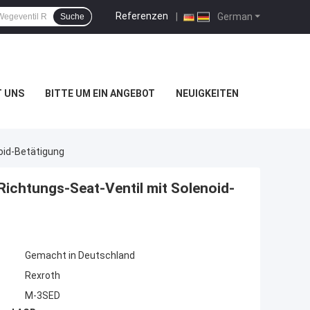
Referenzen
|
German
Suche
T UNS
BITTE UM EIN ANGEBOT
NEUIGKEITEN
oid-Betätigung
ichtungs-Seat-Ventil mit Solenoid-
Gemacht in Deutschland
Rexroth
M-3SED