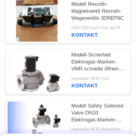
Modell Rexroth-
Magnetventil Rexroth-
Wegeventils 3DREP6C
USD 2200 Each One Set MOQ:2sets
KONTAKT
Modell-Sicherheit
Elektrogas-Marken-
VMR schnelle öffnende
Rexroth-Magnetventil-
negotiable MOQ:1set
einzelnes Stadiums-
KONTAKT
Aluminiumlegierung
Modell Safety Solenoid
Valve DN10
Elektrogas-Marken-
VML zur Größe DN80
negotiable MOQ:Verkäuflich