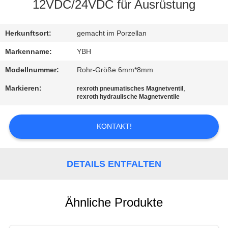
12VDC/24VDC für Ausrüstung
KONTAKT
MIT
Herkunftsort:
gemacht im Porzellan
UNS
Markenname:
YBH
Modellnummer:
Rohr-Größe 6mm*8mm
NEUIGKEITEN
Markieren:
,
rexroth pneumatisches Magnetventil
rexroth hydraulische Magnetventile
BITTE UM
KONTAKT!
EIN
ANGEBOT
DETAILS ENTFALTEN
SITEMAP
Ähnliche Produkte
DATENSCHUTZERKLÄRUNG