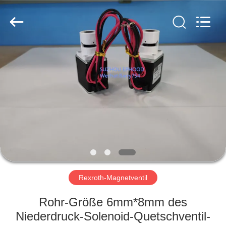
Ephood
Automation
Equipment
Co.,
Ltd..
All
Rights
Reserved.
ZU
HAUSE
PRODUKTE
ÜBER
UNS
WERKSBESICHTIGUNG
Rexroth-Magnetventil
Rohr-Größe 6mm*8mm des
QUALITÄTSKONTROLLE
Niederdruck-Solenoid-Quetschventil-