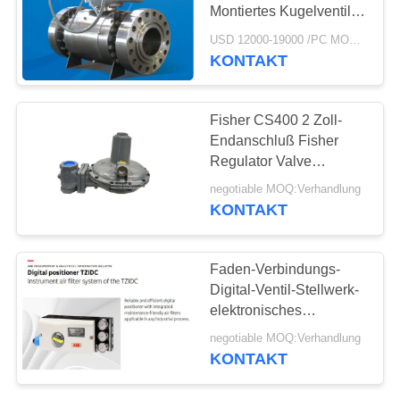
Montiertes Kugelventil
Wurm Bevel Getriebe
USD 12000-19000 /PC MOQ:1
Feuerdichtes
KONTAKT
25
antistatisches Design
Edelstahl-
Fisher CS400 2 Zoll-
Kugelventil
Endanschluß Fisher
Regulator Valve
CS400IN8EC8
negotiable MOQ:Verhandlung
verwenden auf Gas-
KONTAKT
Kessel
18
Faden-Verbindungs-
Digital-Ventil-Stellwerk-
Wasserschieber
elektronisches
pneumatisches
negotiable MOQ:Verhandlung
Regelventil-Stellwerk
KONTAKT