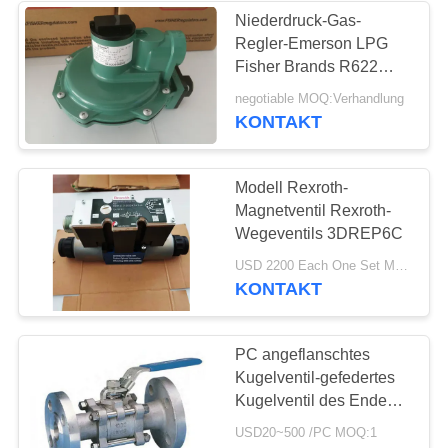
Niederdruck-Gas-
Regler-Emerson LPG
8
Fisher Brands R622
Druckregler
negotiable MOQ:Verhandlung
Edelstahlkugelventil
KONTAKT
Modell Rexroth-
Magnetventil Rexroth-
Wegeventils 3DREP6C
17
USD 2200 Each One Set MOQ:2sets
KONTAKT
WasserDrosselventil
PC angeflanschtes
Kugelventil-gefedertes
Kugelventil des Enden-3
Edelstahl verlegtes
USD20~500 /PC MOQ:1