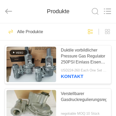
Ephood
Automation
Equipment
Co.,
Produkte
Ltd..
All
Rights
Reserved.
ZU
23
Alle Produkte
HAUSE
Gas-Druckregler
Duktile vorbildlicher
PRODUKTE
Pressure Gas Regulator
250PSI Einlass Eisen-
ÜBER
Fisher Gas Regulators
USD224-260 Each One Set MOQ:6Sets
627
UNS
KONTAKT
44
Fisher Gas
WERKSBESICHTIGUNG
Verstellbarer
Gasdruckregulierungsregulier
Regulator
QUALITÄTSKONTROLLE
negotiable MOQ:10 Stück