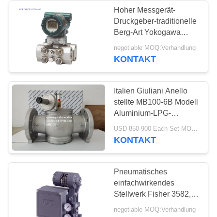
Hoher Messgerät-
Druckgeber-traditionelle
8
Berg-Art Yokogawa
EJA440E
negotiable MOQ:Verhandlung
Edelstahlkugelventil
KONTAKT
Italien Giuliani Anello
stellte MB100-6B Modell
Aluminium-LPG-
Druckregler mit
17
USD 850-900 Each Set MOQ:2sets
Absperrventil her
KONTAKT
WasserDrosselventil
Pneumatisches
einfachwirkendes
Stellwerk Fisher 3582,
Art elektrisches
negotiable MOQ:Verhandlung
elektropneumatisches