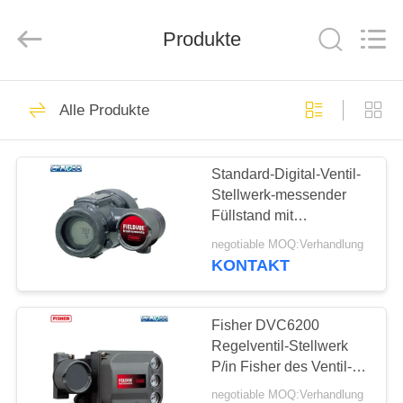
Ephood
Automation
Equipment
Co.,
Produkte
Ltd..
All
Rights
Reserved.
ZU
23
Alle Produkte
HAUSE
Gas-Druckregler
Standard-Digital-Ventil-
PRODUKTE
Stellwerk-messender
Füllstand mit
ÜBER
Niveauschaltern
negotiable MOQ:Verhandlung
UNS
KONTAKT
44
Fisher Gas
WERKSBESICHTIGUNG
Fisher DVC6200
Regelventil-Stellwerk
Regulator
P/in Fisher des Ventil-
QUALITÄTSKONTROLLE
Stellwerk-elektrisches
negotiable MOQ:Verhandlung