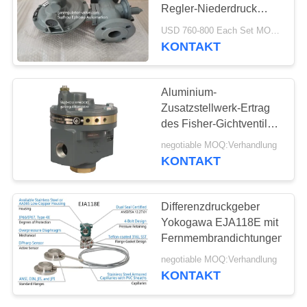
Regler-Niederdruck
ANSI 125 Sensus 243-
USD 760-800 Each Set MOQ:1set
8-6
KONTAKT
25
Edelstahl-
Aluminium-
Kugelventil
Zusatzstellwerk-Ertrag
des Fisher-Gichtventil-
2625 des Volumen-
negotiable MOQ:Verhandlung
2625NS
KONTAKT
18
Differenzdruckgeber
Yokogawa EJA118E mit
Wasserschieber
Fernmembrandichtungen
negotiable MOQ:Verhandlung
KONTAKT