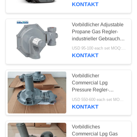
Input-Digital-Ventil-
KONTAKT
Stellwerk-145
KONTAKT
MIT
Vorbildlicher Adjustable
17
UNS
Propane Gas Regler-
industrieller Gebrauch
Differenzdruckgeber
Amerikaner Sensus-
NEUIGKEITEN
USD 95-100 each set MOQ:6sets
Marken-143-80
KONTAKT
BITTE UM
Vorbildlicher
EIN
Commercial Lpg
ANGEBOT
Pressure Regler-
15
Erdgas-zweistufiger
USD 550-600 each set MOQ:2sets
Druckregler Sensus
KONTAKT
SITEMAP
DSC-Dampfentlüfter
243-8
DATENSCHUTZERKLÄRUNG
Vorbildliches
Commercial Lpg Gas