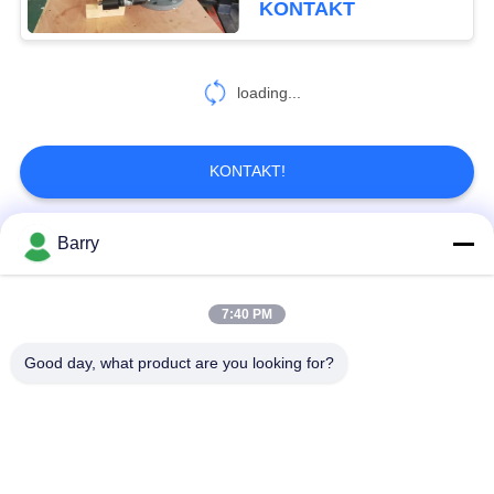
KONTAKT
8
Edelstahl-
loading...
Rückschlagventil
KONTAKT!
Barry
Beliebte Kategorien
Alle
9
Elektrisches
7:40 PM
Gas-Druckregler
Fisher Gas Regulator
Motorventil
Good day, what product are you looking for?
Differenzdruckgeber
DSC-Dampfentlüfter
Edelstahl-Kugelventil
Wasserschieber