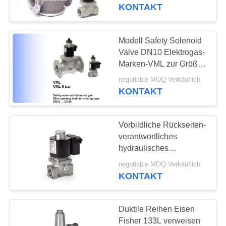
einzelnes Stadiums-
KONTAKT
Aluminiumlegierung
KONTAKT
MIT
Modell Safety Solenoid
17
UNS
Valve DN10 Elektrogas-
Marken-VML zur Größe
Differenzdruckgeber
DN80
NEUIGKEITEN
negotiable MOQ:Verkäuflich
KONTAKT
BITTE UM
Vorbildliche Rückseiten-
EIN
verantwortliches
ANGEBOT
hydraulisches
15
Magnetventil-/Gas-
negotiable MOQ:Verkäuflich
Geräteautomatisches
KONTAKT
SITEMAP
DSC-Dampfentlüfter
Entlüftungsventil
Elektrogas-Marken-
VMRNA
DATENSCHUTZERKLÄRUNG
Duktile Reihen Eisen
Fisher 133L verweisen