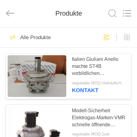
Ephood
Automation
Equipment
Co.,
Produkte
Ltd..
All
Rights
Reserved.
ZU
23
Alle Produkte
HAUSE
Gas-Druckregler
Italien Giuliani Anello
PRODUKTE
machte ST4B
vorbildlichen
ÜBER
Hochdruckgas-Regler
negotiable MOQ:Verkäuflich
mit Absperrventil
UNS
KONTAKT
44
Fisher Gas
WERKSBESICHTIGUNG
Modell-Sicherheit
Elektrogas-Marken-VMR
Regulator
schnelle öffnende
QUALITÄTSKONTROLLE
Rexroth-Magnetventil-
negotiable MOQ:1set