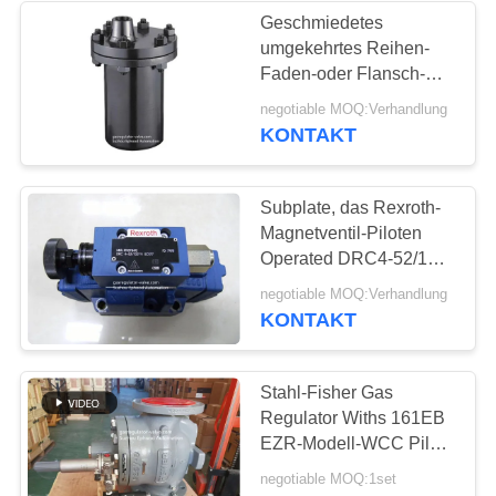
Geschmiedetes
umgekehrtes Reihen-
8
Faden-oder Flansch-
Stahlende des Eimer-
negotiable MOQ:Verhandlung
Edelstahlkugelventil
Dampfentlüfter-642 - 646
KONTAKT
Subplate, das Rexroth-
Magnetventil-Piloten
Operated DRC4-52/100-
YV anbringt
17
negotiable MOQ:Verhandlung
KONTAKT
WasserDrosselventil
Stahl-Fisher Gas
Regulator Withs 161EB
EZR-Modell-WCC Pilot-
Valve High Flow-Rate
negotiable MOQ:1set