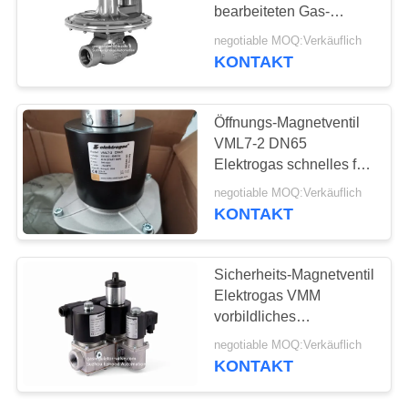
bearbeiteten Gas-
druckreduzierenden
negotiable MOQ:Verkäuflich
Regler
KONTAKT
25
Edelstahl-
Öffnungs-Magnetventil
Kugelventil
VML7-2 DN65
Elektrogas schnelles für
Gas-Energie-Brenner
negotiable MOQ:Verkäuflich
KONTAKT
18
Sicherheits-Magnetventil
Elektrogas VMM
Wasserschieber
vorbildliches
mehrfaches für Gas-
negotiable MOQ:Verkäuflich
stabilisierte Züge
KONTAKT