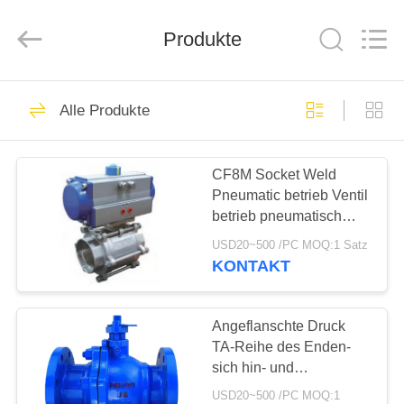
Ephood
Automation
Equipment
Co.,
Produkte
Ltd..
All
Rights
Reserved.
ZU
23
Alle Produkte
HAUSE
Gas-Druckregler
CF8M Socket Weld
PRODUKTE
Pneumatic betrieb Ventil
betrieb pneumatisch
ÜBER
Regelventil
USD20~500 /PC MOQ:1 Satz
UNS
KONTAKT
44
Fisher Gas
WERKSBESICHTIGUNG
Angeflanschte Druck
TA-Reihe des Enden-
Regulator
sich hin- und
QUALITÄTSKONTROLLE
herbewegende
USD20~500 /PC MOQ:1