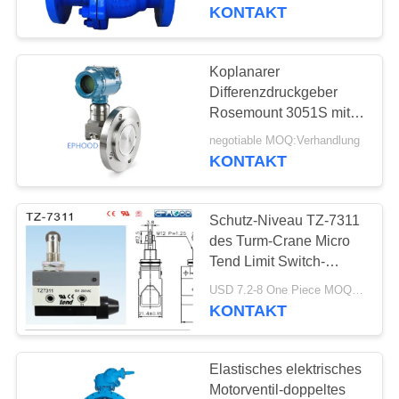
Edelstahl-Kugelventil-
KONTAKT
150LB
KONTAKT
MIT
Koplanarer
17
UNS
Differenzdruckgeber
Rosemount 3051S mit
Differenzdruckgeber
Membrandichtung 1199
NEUIGKEITEN
negotiable MOQ:Verhandlung
KONTAKT
BITTE UM
Schutz-Niveau TZ-7311
EIN
des Turm-Crane Micro
ANGEBOT
Tend Limit Switch-
15
Sicherheits-
USD 7.2-8 One Piece MOQ:20PCS-40PCS
Begrenzungsschalter-
KONTAKT
SITEMAP
DSC-Dampfentlüfter
IP65
DATENSCHUTZERKLÄRUNG
Elastisches elektrisches
Motorventil-doppeltes