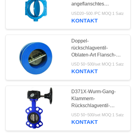
angeflanschtes
Sitzexzenterende
USD20~500 /PC MOQ:1 Satz
KONTAKT
25
Edelstahl-
Doppel-
Kugelventil
rückschlagventil-
Oblaten-Art Flansch-
Verbindung
USD 50~500/set MOQ:1 Satz
PlateStainless Stahl
KONTAKT
18
D371X-Wurm-Gang-
Klammern-
Wasserschieber
Rückschlagventil-
schmetterlingsähnliche
USD 50~500/set MOQ:1 Satz
einfache
KONTAKT
Kompaktbauweise