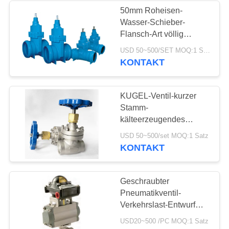
50mm Roheisen-
Wasser-Schieber-
8
Flansch-Art völlig
geführter flexibler Keil
USD 50~500/SET MOQ:1 Satz
Edelstahlkugelventil
KONTAKT
KUGEL-Ventil-kurzer
Stamm-
kälteerzeugendes
System DN40
17
USD 50~500/set MOQ:1 Satz
CryogenicStainless
KONTAKT
Stahl
WasserDrosselventil
Geschraubter
Pneumatikventil-
Verkehrslast-Entwurf
des Enden-1000WOG
USD20~500 /PC MOQ:1 Satz